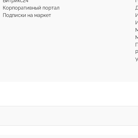
Битрикс24
Г
Корпоративный портал
Д
Подписки на маркет
И
М
Р
У