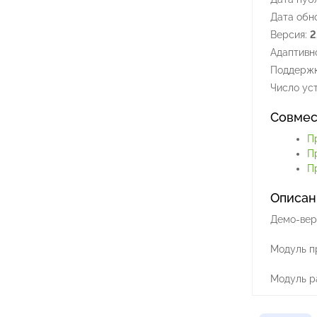
Дата обн
Версия:
2
Адаптивно
Поддержк
Число уст
Совмес
П
П
Пр
Описан
Демо-вер
Модуль п
Модуль р