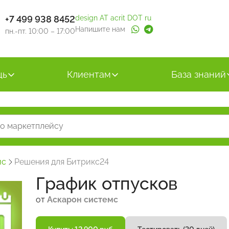
+7 499 938 8452
design AT acrit DOT ru
Напишите нам
пн.-пт. 10:00 – 17:00
щь
Клиентам
База знаний
йс
Решения для Битрикс24
График отпусков
от
Аскарон системс