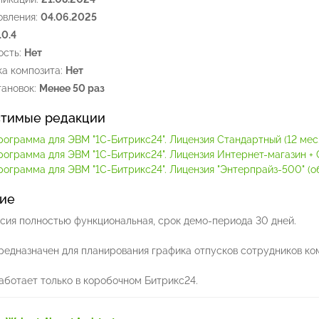
овления:
04.06.2025
.0.4
сть:
Нет
а композита:
Нет
ановок:
Менее 50 раз
тимые редакции
рограмма для ЭВМ "1С-Битрикс24". Лицензия Стандартный (12 мес.
рограмма для ЭВМ "1С-Битрикс24". Лицензия Интернет-магазин + C
ограмма для ЭВМ "1С-Битрикс24". Лицензия "Энтерпрайз-500" (обл
ие
сия полностью функциональная, срок демо-периода 30 дней.
редназначен для планирования графика отпусков сотрудников ко
аботает только в коробочном Битрикс24.