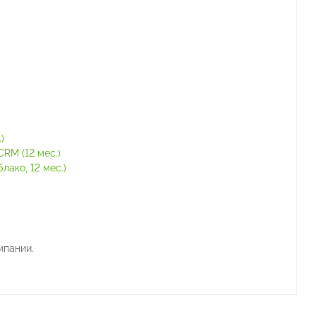
)
RM (12 мес.)
ако, 12 мес.)
мпании.