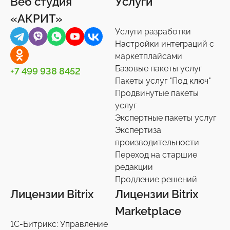
Веб студия
Услуги
Товары для животных
Корпоративный портал
Импорт/экспорт
12
2
71
«АКРИТ»
Украшения, аксессуары
Подписки на маркет
Инструменты
34
59
1
Услуги разработки
Универсальные
Контакты
0
36
Настройки интеграций с
маркетплайсами
Сотрудники
27
Базовые пакеты услуг
+7 499 938 8452
Телефония
3
Пакеты услуг "Под ключ"
Продвинутые пакеты
Чат-боты
5
услуг
Услуги разработки
6
Экспертные пакеты услуг
Настройки интеграций с маркетплайсами
Экспертиза
36
производительности
Экспертиза производительности
9
Переход на старшие
Переход на старшие редакции
редакции
8
Продление решений
Продление решений
6
Лицензии Bitrix
Лицензии Bitrix
Marketplace
1С-Битрикс: Управление