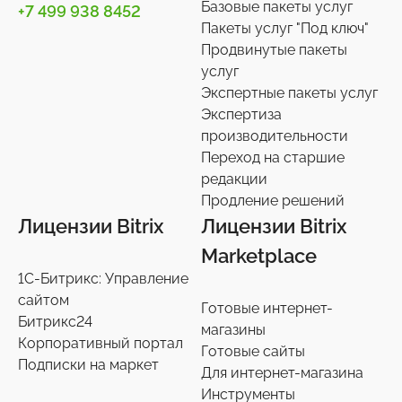
Базовые пакеты услуг
+7 499 938 8452
Телефония
3
Пакеты услуг "Под ключ"
Продвинутые пакеты
Чат-боты
5
услуг
Услуги разработки
6
Экспертные пакеты услуг
Настройки интеграций с маркетплайсами
Экспертиза
36
производительности
Экспертиза производительности
9
Переход на старшие
Переход на старшие редакции
редакции
8
Продление решений
Продление решений
6
Лицензии Bitrix
Лицензии Bitrix
Marketplace
1С-Битрикс: Управление
сайтом
Готовые интернет-
Битрикс24
магазины
Корпоративный портал
Готовые сайты
Подписки на маркет
Для интернет-магазина
Инструменты