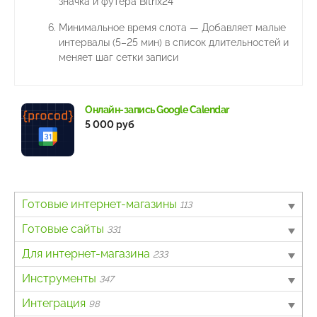
значка и футера Bitrix24
Минимальное время слота — Добавляет малые
интервалы (5–25 мин) в список длительностей и
меняет шаг сетки записи
Онлайн-запись Google Calendar
5 000 руб
Готовые интернет-магазины
113
B2B
Готовые сайты
4
331
Авто
Landing page
Для интернет-магазина
6
63
233
Бытовая техника и электроника
Информационный портал
Другое
Инструменты
62
40
7
347
Детские товары
Каталог товаров, услуг
Интеграция с онлайн-кассами
Для разработчиков
Интеграция
4
162
138
3
98