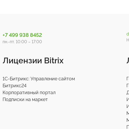
d
+7 499 938 8452
Н
пн.-пт. 10:00 – 17:00
Лицензии Bitrix
1С-Битрикс: Управление сайтом
Г
Битрикс24
Г
Корпоративный портал
Д
Подписки на маркет
И
М