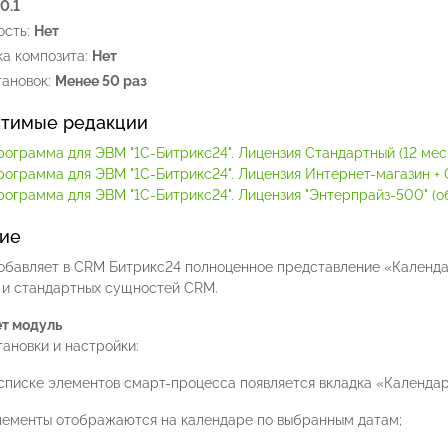
.0.1
сть:
Нет
а композита:
Нет
ановок:
Менее 50 раз
тимые редакции
рограмма для ЭВМ "1С-Битрикс24". Лицензия Стандартный (12 мес.
рограмма для ЭВМ "1С-Битрикс24". Лицензия Интернет-магазин + C
ограмма для ЭВМ "1С-Битрикс24". Лицензия "Энтерпрайз-500" (обл
ие
обавляет в CRM Битрикс24 полноценное представление «Календар
ч и стандартных сущностей CRM.
ет модуль
ановки и настройки:
 списке элементов смарт-процесса появляется вкладка «Календар
лементы отображаются на календаре по выбранным датам;