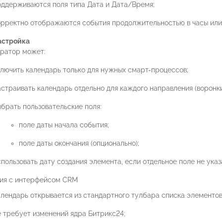
оддерживаются поля типа Дата и Дата/Время;
орректно отображаются события продолжительностью в часы или
астройка
ратор может:
ключить календарь только для нужных смарт-процессов;
астраивать календарь отдельно для каждого направления (воронки
ыбрать пользовательские поля:
поле даты начала события;
поле даты окончания (опционально);
пользовать дату создания элемента, если отдельное поле не указ
ия с интерфейсом CRM
алендарь открывается из стандартного тулбара списка элементов
е требует изменений ядра Битрикс24;