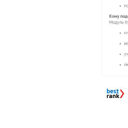
п
Кому под
Модуль бу
п
ве
уч
л