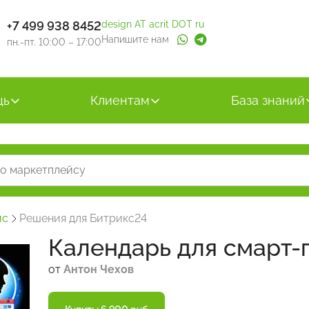
+7 499 938 8452
design AT acrit DOT ru
Напишите нам
пн.-пт. 10:00 – 17:00
щь
Клиентам
База знаний
йс
Решения для Битрикс24
Календарь для смарт
от
Антон Чехов