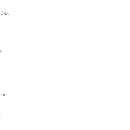
 дни.
);
ано.
;