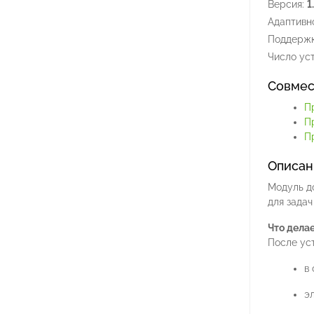
Версия:
1
Адаптивно
Поддержк
Число уст
Совмес
П
П
Пр
Описан
Модуль д
для зада
Что дела
После уст
в
э