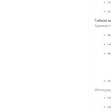
п
к
Гибкая н
Админист
в
н
в
ис
Интеграц
к
н