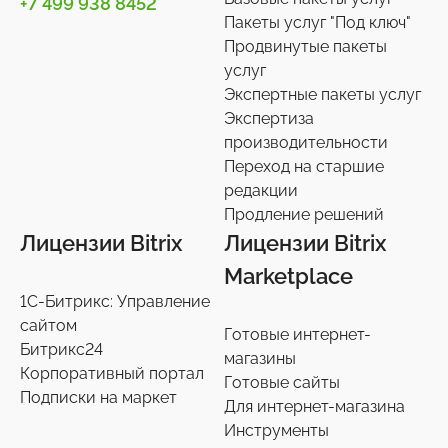
+7 499 938 8452
Телефония
4
Пакеты услуг "Под ключ"
Продвинутые пакеты
Чат-боты
5
услуг
Услуги разработки
6
Экспертные пакеты услуг
Настройки интеграций с маркетплайсами
Экспертиза
36
производительности
Экспертиза производительности
9
Переход на старшие
Переход на старшие редакции
редакции
8
Продление решений
Продление решений
6
Лицензии Bitrix
Лицензии Bitrix
Marketplace
1С-Битрикс: Управление
сайтом
Готовые интернет-
Битрикс24
магазины
Корпоративный портал
Готовые сайты
Подписки на маркет
Для интернет-магазина
Инструменты