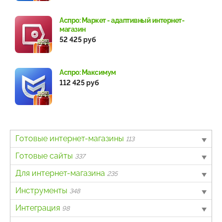
Аспро: Маркет - адаптивный интернет-
магазин
52 425 руб
Аспро: Максимум
112 425 руб
Готовые интернет-магазины
113
B2B
Готовые сайты
4
337
Авто
Landing page
Для интернет-магазина
6
63
235
Бытовая техника и электроника
Информационный портал
Другое
Инструменты
63
43
7
348
Детские товары
Каталог товаров, услуг
Интеграция с онлайн-кассами
Для разработчиков
Интеграция
4
165
139
3
98