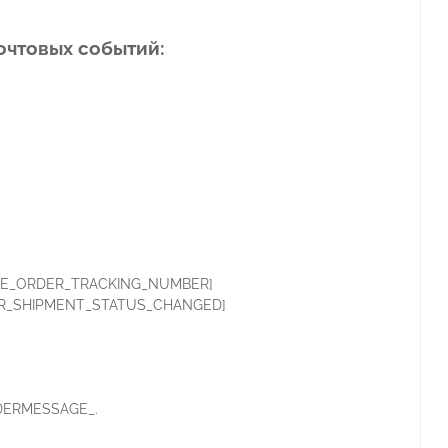
очтовых событий:
SALE_ORDER_TRACKING_NUMBER]
RDER_SHIPMENT_STATUS_CHANGED]
RDERMESSAGE_.