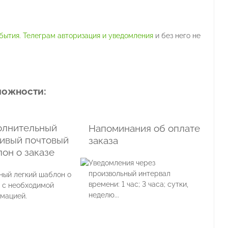
обытия. Телеграм авторизация и уведомления
и без него не
можности:
олнительный
Напоминания об оплате
ивый почтовый
заказа
он о заказе
Уведомления через
произвольный интервал
ный легкий шаблон о
времени: 1 час; 3 часа; сутки,
е с необходимой
неделю...
мацией.