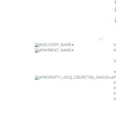
//
#DELIVERY_NAME#
Н
#PAYMENT_NAME#
Н
З
Н
#PROPERTY_<КОД_СВОЙСТВА_ЗАКАЗА>#
P
P
P
P