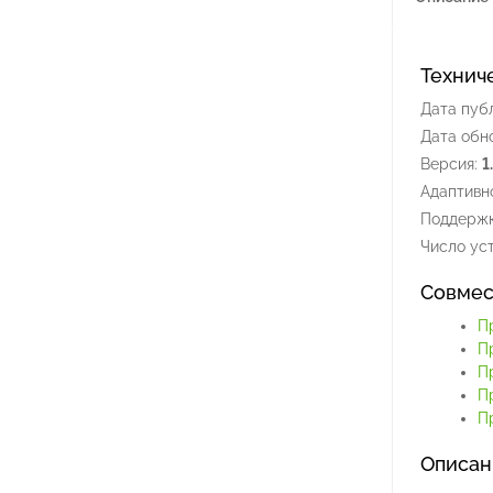
Технич
Дата пуб
Дата обн
Версия:
1
Адаптивно
Поддержк
Число уст
Совмес
П
П
П
П
Пр
Описан