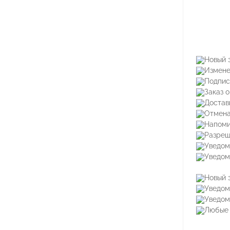
Новый 
Измене
Подпис
Заказ 
Достав
Отмена
Напоми
Разреш
Уведом
Уведом
Новый 
Уведом
Уведом
Любые 