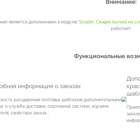
Внимание:
ние является дополнением к модулю
Scoder: Скидки (купон) на с
работает.
Функциональные воз
Доп
обная информация о заказах
крас
шабл
ность расширения почтовых шаблонов дополнительными
и: о службе доставки, платежной системе, корзине
Прият
еля, свойствах заказа...
заказ
инфор