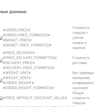
ные данные:
Стоимость
#ORDER_PRICE#
товаров с
#ORDER_PRICE_FORMATED#
учётом
#BASKET_PRICE#
скидок и
#BASKET_PRICE_FORMATED#
наценок
#PRICE_DELIVERY#
#PRICE_DELIVERY_FORMATTED#
Стоимость
#DELIVERY_PRICE#
доставки
#DELIVERY_PRICE_FORMATED#
#WEIGHT_UNIT#
Вес (единица
#WEIGHT_KOEF#
измерения,
#ORDER_WEIGHT#
коэффициент,
#ORDER_WEIGHT_FORMATED#
значение)
Общая
#PRICE_WITHOUT_DISCOUNT_VALUE#
стоимость
товаров