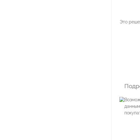
Это реше
Подр
Возмож
данным
покупат