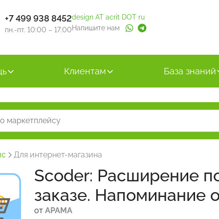
+7 499 938 8452
design AT acrit DOT ru
Напишите нам
пн.-пт. 10:00 – 17:00
щь
Клиентам
База знаний
йс
Для интернет-магазина
Scoder: Расширение п
заказе. Напоминание 
от
АРАМА