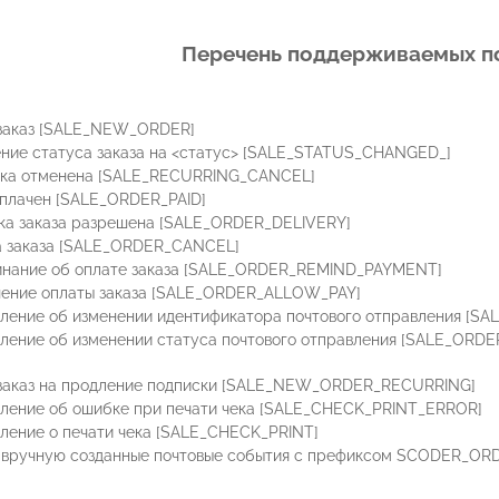
Перечень поддерживаемых п
заказ [SALE_NEW_ORDER]
ние статуса заказа на <статус> [SALE_STATUS_CHANGED_]
ка отменена [SALE_RECURRING_CANCEL]
оплачен [SALE_ORDER_PAID]
ка заказа разрешена [SALE_ORDER_DELIVERY]
 заказа [SALE_ORDER_CANCEL]
нание об оплате заказа [SALE_ORDER_REMIND_PAYMENT]
ение оплаты заказа [SALE_ORDER_ALLOW_PAY]
ление об изменении идентификатора почтового отправления [
ление об изменении статуса почтового отправления [SALE_O
заказ на продление подписки [SALE_NEW_ORDER_RECURRING]
ление об ошибке при печати чека [SALE_CHECK_PRINT_ERROR]
ление о печати чека [SALE_CHECK_PRINT]
вручную созданные почтовые события с префиксом SCODER_O