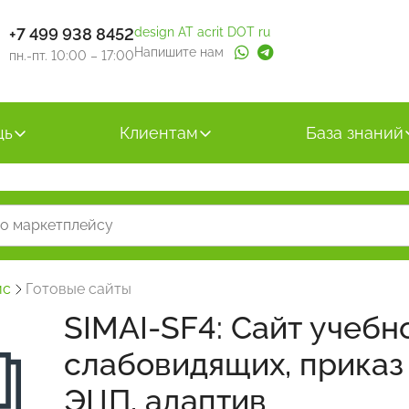
+7 499 938 8452
design AT acrit DOT ru
Напишите нам
пн.-пт. 10:00 – 17:00
щь
Клиентам
База знаний
йс
Готовые сайты
SIMAI-SF4: Сайт учебн
слабовидящих, приказ 
ЭЦП, адаптив