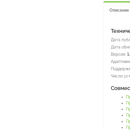
Описание
Технич
Дата пуб
Дата обн
Версия:
1
Адаптивно
Поддержк
Число уст
Совмес
П
П
П
П
П
П