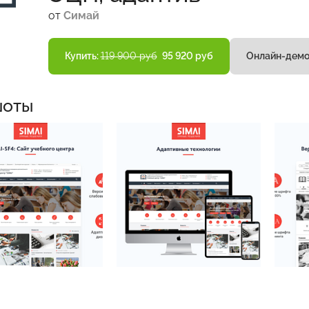
от
Симай
Купить:
119 900 руб
95 920 руб
Онлайн-дем
шоты