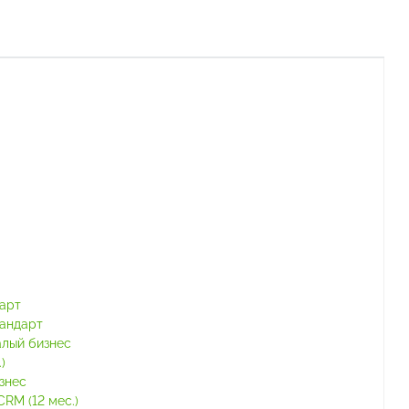
тарт
тандарт
алый бизнес
)
знес
RM (12 мес.)