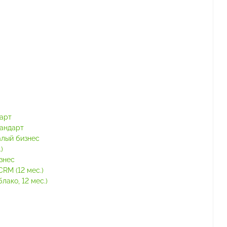
тарт
тандарт
алый бизнес
)
знес
RM (12 мес.)
ако, 12 мес.)