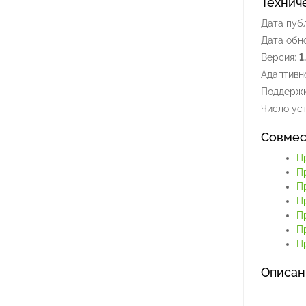
Технич
Дата пуб
Дата обн
Версия:
1
Адаптивно
Поддержк
Число уст
Совмес
П
П
П
П
П
П
Пр
Описан