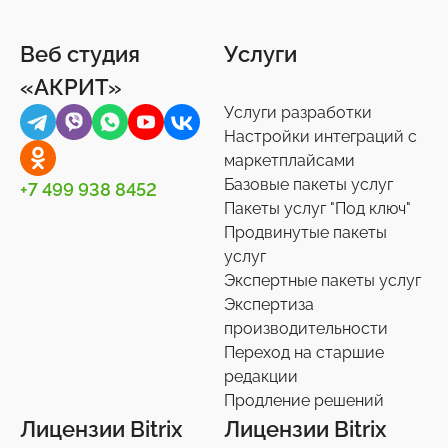
Спорт, туризм, отдых
Битрикс24
Подписки и рассылки
Задачи
24
75
4
10
Веб студия
Услуги
Товары для животных
Корпоративный портал
Импорт/экспорт
12
2
71
«АКРИТ»
Украшения, аксессуары
Подписки на маркет
Инструменты
34
59
1
Услуги разработки
Универсальные
Контакты
0
36
Настройки интеграций с
маркетплайсами
Сотрудники
27
Базовые пакеты услуг
+7 499 938 8452
Телефония
3
Пакеты услуг "Под ключ"
Продвинутые пакеты
Чат-боты
5
услуг
Услуги разработки
6
Экспертные пакеты услуг
Настройки интеграций с маркетплайсами
Экспертиза
36
производительности
Экспертиза производительности
9
Переход на старшие
Переход на старшие редакции
редакции
8
Продление решений
Продление решений
6
Лицензии Bitrix
Лицензии Bitrix