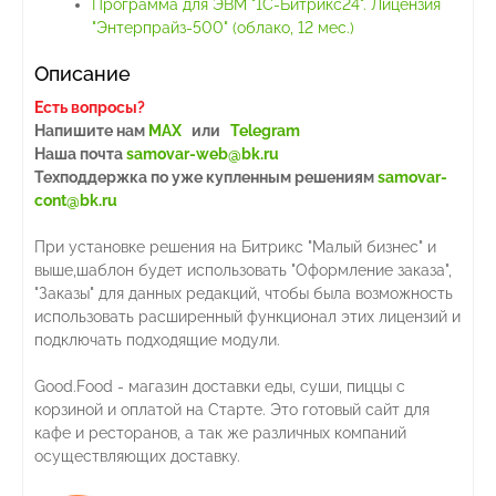
Программа для ЭВМ "1С-Битрикс24". Лицензия
"Энтерпрайз-500" (облако, 12 мес.)
Описание
Есть вопросы?
Напишите нам
MAX
или
Telegram
Наша почта
samovar-web@bk.ru
Техподдержка
по уже купленным решениям
samovar-
cont@bk.ru
При установке решения на Битрикс "Малый бизнес" и
выше,шаблон будет использовать "Оформление заказа",
"Заказы" для данных редакций, чтобы была возможность
использовать расширенный функционал этих лицензий и
подключать подходящие модули.
Good.Food - магазин доставки еды, суши, пиццы с
корзиной и оплатой на Старте. Это готовый сайт для
кафе и ресторанов, а так же различных компаний
осуществляющих доставку.