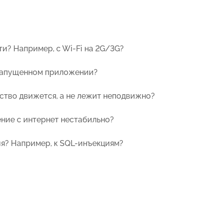
и? Например, c Wi-Fi на 2G/3G?
и запущенном приложении?
йство движется, а не лежит неподвижно?
ение с интернет нестабильно?
ия? Например, к SQL-инъекциям?