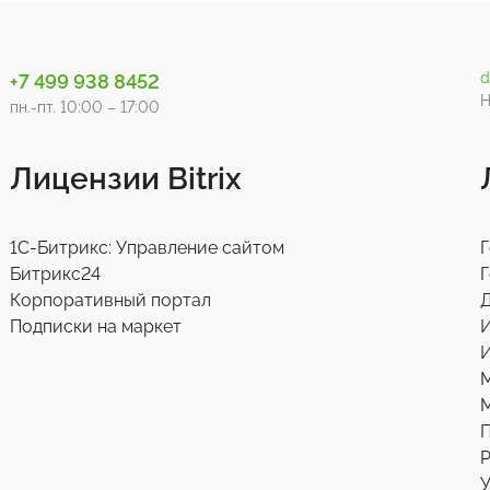
d
+7 499 938 8452
Н
пн.-пт. 10:00 – 17:00
Лицензии Bitrix
1С-Битрикс: Управление сайтом
Г
Битрикс24
Г
Корпоративный портал
Д
Подписки на маркет
И
М
Р
У