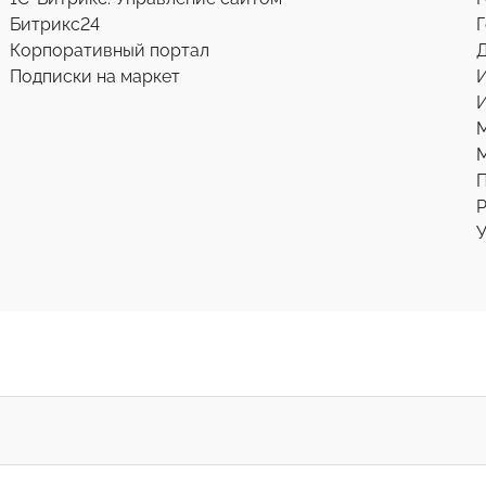
Битрикс24
Г
Корпоративный портал
Д
Подписки на маркет
И
М
Р
У