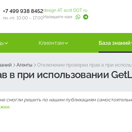
+7 499 938 8452
design AT acrit DOT ru
Напишите нам
пн.-пт. 10:00 – 17:00
щь
Клиентам
База знаний
наний
Агенты
Отключение проверки прав в при использ
 в при использовании GetLi
 не смогли решить по нашим публикациям самостоятельн
ржки
.