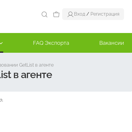
Вход
/
Регистрация
FAQ Экспорта
Вакансии
овании GetList в агенте
st в агенте
о,