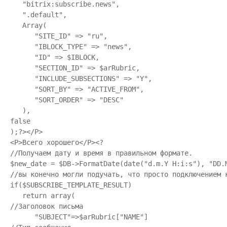
   "bitrix:subscribe.news",

   ".default",

   Array(

      "SITE_ID" => "ru",

      "IBLOCK_TYPE" => "news",

      "ID" => $IBLOCK,

      "SECTION_ID" => $arRubric,

      "INCLUDE_SUBSECTIONS" => "Y",

      "SORT_BY" => "ACTIVE_FROM",

      "SORT_ORDER" => "DESC"

   ),

false

);?></P>

<P>Всего хорошего</P><?

//Получаем дату и время в правильном формате.

$new_date = $DB->FormatDate(date("d.m.Y H:i:s"), "DD.
//вы конечно могли подучать, что просто подключением 
if($SUBSCRIBE_TEMPLATE_RESULT)

   return array(

//Заголовок письма

      "SUBJECT"=>$arRubric["NAME"]
