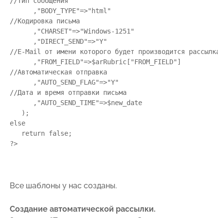
//Тип сообщения

      ,"BODY_TYPE"=>"html"

//Кодировка письма

      ,"CHARSET"=>"Windows-1251"

      ,"DIRECT_SEND"=>"Y"

//E-Mail от имени которого будет производится рассылка
      ,"FROM_FIELD"=>$arRubric["FROM_FIELD"]

//Автоматическая отправка

      ,"AUTO_SEND_FLAG"=>"Y"

//Дата и время отправки письма

      ,"AUTO_SEND_TIME"=>$new_date

   );

else

   return false;

Все шаблоны у нас созданы.
Создание автоматической рассылки.