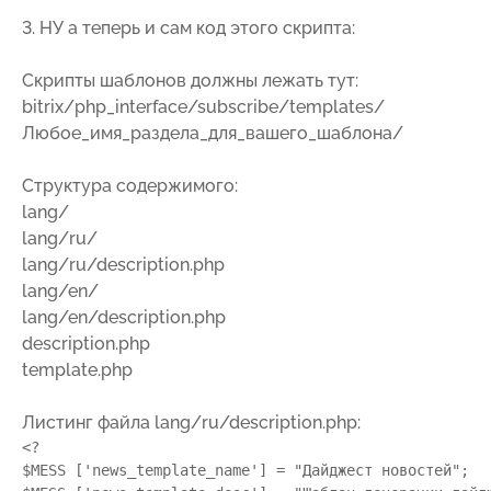
3. НУ а теперь и сам код этого скрипта:
Скрипты шаблонов должны лежать тут:
bitrix/php_interface/subscribe/templates/
Любое_имя_раздела_для_вашего_шаблона/
Структура содержимого:
lang/
lang/ru/
lang/ru/description.php
lang/en/
lang/en/description.php
description.php
template.php
Листинг файла lang/ru/description.php:
<?

$MESS ['news_template_name'] = "Дайджест новостей";
