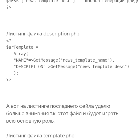
$MESS ['news_template_desc'] = "Шаблон генерации дайдж
Листинг файла description.php:
<?

$arTemplate =

   Array(

   "NAME"=>GetMessage("news_template_name"),

   "DESCRIPTION"=>GetMessage("news_template_desc")

   );

А вот на листинге последнего файла уделю
больше внимания т.к. этот файл и будет играть
всю основную роль.
Листинг файла template.php: