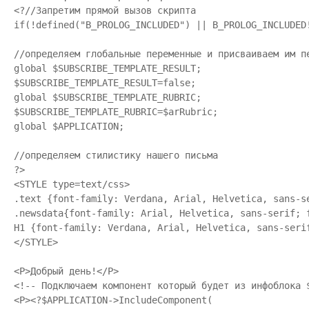
<?//Запретим прямой вызов скрипта

if(!defined("B_PROLOG_INCLUDED") || B_PROLOG_INCLUDED!
//определяем глобальные переменные и присваиваем им пе
global $SUBSCRIBE_TEMPLATE_RESULT;

$SUBSCRIBE_TEMPLATE_RESULT=false;

global $SUBSCRIBE_TEMPLATE_RUBRIC;

$SUBSCRIBE_TEMPLATE_RUBRIC=$arRubric;

global $APPLICATION;

//определяем стилистику нашего письма

?>

<STYLE type=text/css>

.text {font-family: Verdana, Arial, Helvetica, sans-s
.newsdata{font-family: Arial, Helvetica, sans-serif; 
H1 {font-family: Verdana, Arial, Helvetica, sans-seri
</STYLE>

<P>Добрый день!</P>

<!-- Подключаем компонент который будет из инфоблока 
<P><?$APPLICATION->IncludeComponent(
