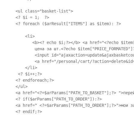
    <ul class="basket-list">

    <? $i = 1;  ?>

    <? foreach ($arResult["ITEMS"] as $item): ?>

        <li>

           <b><? echo $i;?></b> <a href="<?echo $item[
            цена за шт.<?echo $item["PRICE_FORMATED"]?
            <input id="ajaxaction=update&ajaxbasketco
            <a href="/personal/cart/?action=delete&id
        </li>

     <? $i++;?>

    <? endforeach;?>

    </ul>

    <a href="<?=$arParams["PATH_TO_BASKET"];?> ">перей
    <? if($arParams["PATH_TO_ORDER"]):?>

    <a href=" <?=$arParams["PATH_TO_ORDER"];?>">мои за
    <? endif;?>
