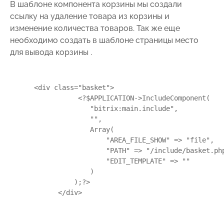
В шаблоне компонента корзины мы создали
ссылку на удаление товара из корзины и
изменение количества товаров. Так же еще
необходимо создать в шаблоне страницы место
для вывода корзины .
      <div class="basket">

                 <?$APPLICATION->IncludeComponent(

                    "bitrix:main.include",

                    "",

                    Array(

                        "AREA_FILE_SHOW" => "file",

                        "PATH" => "/include/basket.php
                        "EDIT_TEMPLATE" => ""

                    )

                );?>

            </div>
