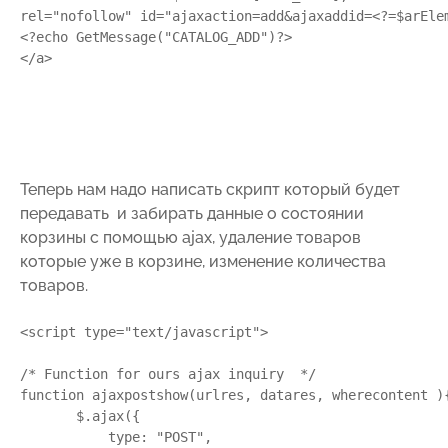
rel="nofollow" id="ajaxaction=add&ajaxaddid=<?=$arElem
<?echo GetMessage("CATALOG_ADD")?>

</a>

Теперь нам надо написать скрипт который будет
передавать и забирать данные о состоянии
корзины с помощью ajax, удаление товаров
которые уже в корзине, изменение количества
товаров.
<script type="text/javascript">

/* Function for ours ajax inquiry  */

function ajaxpostshow(urlres, datares, wherecontent ){
       $.ajax({

           type: "POST",
