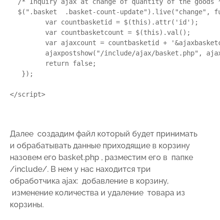
  /* Inquiry ajax at change of quantity of the goods *
  $(".basket  .basket-count-update").live("change", fu
         var countbasketid = $(this).attr('id');

         var countbasketcount = $(this).val();

         var ajaxcount = countbasketid + '&ajaxbasketc
         ajaxpostshow("/include/ajax/basket.php", ajax
         return false;

   });

</script>

Далее создадим файл который будет принимать
и обрабатывать данные приходящие в корзину
назовем его basket.php , разместим его в папке
/include/. В нем у нас находится три
обработчика ajax: добавление в корзину,
изменение количества и удаление товара из
корзины.