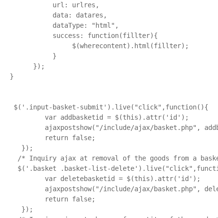
           url: urlres,

           data: datares,

           dataType: "html",

           success: function(fillter){

                $(wherecontent).html(fillter);

           }

      });

}

 $('.input-basket-submit').live("click",function(){

         var addbasketid = $(this).attr('id');

         ajaxpostshow("/include/ajax/basket.php", addb
         return false;

   });

  /* Inquiry ajax at removal of the goods from a baske
  $('.basket .basket-list-delete').live("click",functi
         var deletebasketid = $(this).attr('id');

         ajaxpostshow("/include/ajax/basket.php", dele
         return false;

   });
