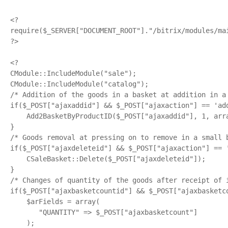
<?

require($_SERVER["DOCUMENT_ROOT"]."/bitrix/modules/mai
?>

<?

CModule::IncludeModule("sale");

CModule::IncludeModule("catalog");

/* Addition of the goods in a basket at addition in a 
if($_POST["ajaxaddid"] && $_POST["ajaxaction"] == 'add
    Add2BasketByProductID($_POST["ajaxaddid"], 1, arra
}

/* Goods removal at pressing on to remove in a small b
if($_POST["ajaxdeleteid"] && $_POST["ajaxaction"] == '
    CSaleBasket::Delete($_POST["ajaxdeleteid"]);

}

/* Changes of quantity of the goods after receipt of i
if($_POST["ajaxbasketcountid"] && $_POST["ajaxbasketco
    $arFields = array(

       "QUANTITY" => $_POST["ajaxbasketcount"]

    );
