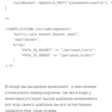
    CSaleBasket::Update($_POST["ajaxbasketcountid"], $
}

?>

<?$APPLICATION->IncludeComponent(

    "bitrix:sale.basket.basket.small",

    "smallbasker",

    Array(

        "PATH_TO_BASKET" => "/personal/cart/",

        "PATH_TO_ORDER" => "/personal/order/"

    )

);?>

В конце мы вызываем компонент , в нем можем
стилизовать вывод корзины, так же в коде у
меня присутствует вызов шаблона компонента
вот код самого шаблона вы его естественно
украсите под свои нужды