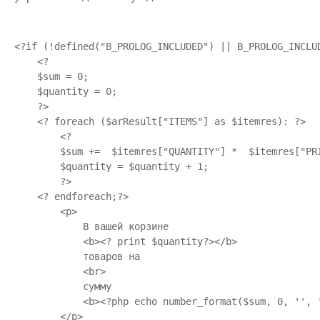
<?if (!defined("B_PROLOG_INCLUDED") || B_PROLOG_INCLUD
    <?

    $sum = 0;

    $quantity = 0;

    ?>

    <? foreach ($arResult["ITEMS"] as $itemres): ?>

        <?

        $sum +=  $itemres["QUANTITY"] *  $itemres["PRI
        $quantity = $quantity + 1;

        ?>

    <? endforeach;?>

        <p>

            В вашей корзине

            <b><? print $quantity?></b>

            товаров на

            <br>

            сумму

            <b><?php echo number_format($sum, 0, '', '
        </p>
