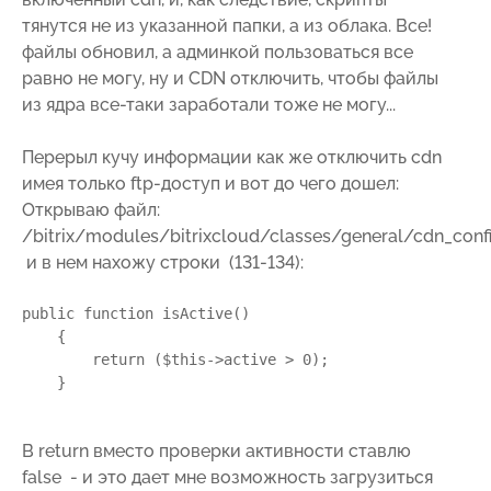
тянутся не из указанной папки, а из облака. Все!
файлы обновил, а админкой пользоваться все
равно не могу, ну и CDN отключить, чтобы файлы
из ядра все-таки заработали тоже не могу...
Перерыл кучу информации как же отключить cdn
имея только ftp-доступ и вот до чего дошел:
Открываю файл:
/bitrix/modules/bitrixcloud/classes/general/cdn_conf
и в нем нахожу строки (131-134):
public function isActive()

    {

        return ($this->active > 0);

    }
В return вместо проверки активности ставлю
false - и это дает мне возможность загрузиться