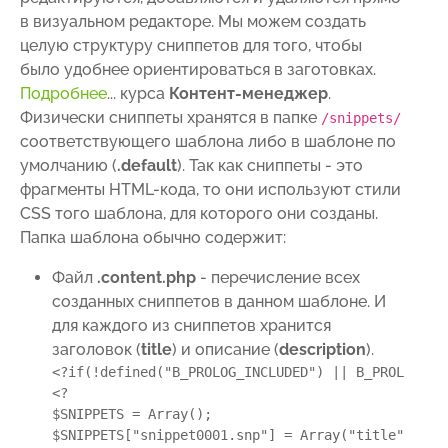
в визуальном редакторе. Мы можем создать
целую структуру сниппетов для того, чтобы
было удобнее ориентироваться в заготовках.
Подробнее
...
курса
Контент-менеджер
.
Физически сниппеты хранятся в папке
/snippets/
соответствующего шаблона либо в шаблоне по
умолчанию (
.default
). Так как сниппеты - это
фрагменты HTML-кода, то они используют стили
CSS того шаблона, для которого они созданы.
Папка шаблона обычно содержит:
Файл
.content.php
- перечисление всех
созданных сниппетов в данном шаблоне. И
для каждого из сниппетов хранится
заголовок (
title
) и описание (
description
).
<?if(!defined("B_PROLOG_INCLUDED") || B_PROLOG_IN
<?
$SNIPPETS = Array();
$SNIPPETS["snippet0001.snp"] = Array("title"=>"Та