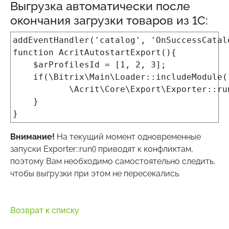
Выгрузка автоматически после
окончания загрузки товаров из 1С:
addEventHandler('catalog', 'OnSuccessCatal
function AcritAutostartExport(){
$arProfilesId = [1, 2, 3];
if(\Bitrix\Main\Loader::includeModule('
\Acrit\Core\Export\Exporter::run('ac
}
}
Внимание!
На текущий момент одновременные
запуски Exporter::run() приводят к конфликтам,
поэтому Вам необходимо самостоятельно следить,
чтобы выгрузки при этом не пересекались.
Возврат к списку