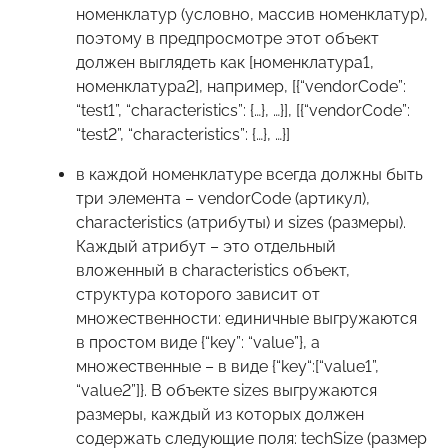
номенклатур (условно, массив номенклатур),
поэтому в предпросмотре этот объект
должен выглядеть как [номенклатура1,
номенклатура2], например, [{“vendorCode”:
“test1”, “characteristics”: {…}, …}], [{“vendorCode”:
“test2”, “characteristics”: {…}, …}]
в каждой номенклатуре всегда должны быть
три элемента – vendorCode (артикул),
characteristics (атрибуты) и sizes (размеры).
Каждый атрибут – это отдельный
вложенный в characteristics объект,
структура которого зависит от
множественности: единичные выгружаются
в простом виде {“key”: “value”}, а
множественные – в виде {“key“:[“value1”,
“value2”]}. В объекте sizes выгружаются
размеры, каждый из которых должен
содержать следующие поля: techSize (размер