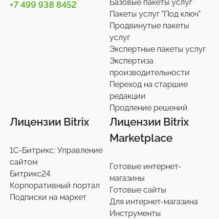
Базовые пакеты услуг
+7 499 938 8452
Пакеты услуг "Под ключ"
Украшения, аксессуары
Подписки на маркет
Инструменты
34
59
1
Продвинутые пакеты
услуг
Универсальные
Контакты
Экспертные пакеты услуг
0
36
Экспертиза
производительности
Сотрудники
27
Переход на старшие
редакции
Телефония
3
Продление решений
Лицензии Bitrix
Лицензии Bitrix
Чат-боты
5
Marketplace
1С-Битрикс: Управление
Услуги разработки
6
сайтом
Готовые интернет-
Битрикс24
магазины
Настройки интеграций с маркетплайсами
36
Корпоративный портал
Готовые сайты
Подписки на маркет
Для интернет-магазина
Экспертиза производительности
9
Инструменты