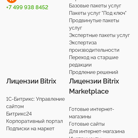
Базовые пакеты услуг
+7 499 938 8452
Телефония
3
Пакеты услуг "Под ключ"
Продвинутые пакеты
Чат-боты
5
услуг
Услуги разработки
6
Экспертные пакеты услуг
Настройки интеграций с маркетплайсами
Экспертиза
36
производительности
Экспертиза производительности
9
Переход на старшие
Переход на старшие редакции
редакции
8
Продление решений
Продление решений
6
Лицензии Bitrix
Лицензии Bitrix
Marketplace
1С-Битрикс: Управление
сайтом
Готовые интернет-
Битрикс24
магазины
Корпоративный портал
Готовые сайты
Подписки на маркет
Для интернет-магазина