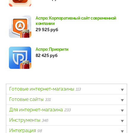
Аспро: Корпоративный сайт современной
компании
29 925 руб
Аспро: Приорити
82 425 руб
Готовые интернет-магазины
113
B2B
Готовые сайты
4
331
Авто
Landing page
Для интернет-магазина
6
63
233
Бытовая техника и электроника
Информационный портал
Другое
Инструменты
62
40
7
346
Детские товары
Каталог товаров, услуг
Интеграция с онлайн-кассами
Для разработчиков
Интеграция
4
162
138
3
98