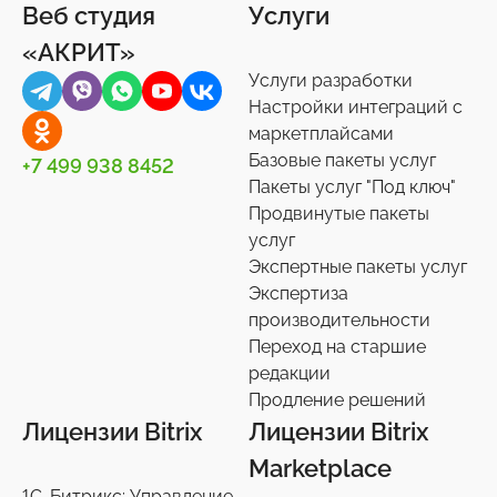
Веб студия
Услуги
Товары для животных
Корпоративный портал
Импорт/экспорт
12
2
71
«АКРИТ»
Украшения, аксессуары
Подписки на маркет
Инструменты
34
59
1
Услуги разработки
Универсальные
Контакты
0
36
Настройки интеграций с
маркетплайсами
Сотрудники
27
Базовые пакеты услуг
+7 499 938 8452
Телефония
4
Пакеты услуг "Под ключ"
Продвинутые пакеты
Чат-боты
5
услуг
Услуги разработки
6
Экспертные пакеты услуг
Настройки интеграций с маркетплайсами
Экспертиза
36
производительности
Экспертиза производительности
9
Переход на старшие
Переход на старшие редакции
редакции
8
Продление решений
Продление решений
6
Лицензии Bitrix
Лицензии Bitrix
Marketplace
1С-Битрикс: Управление