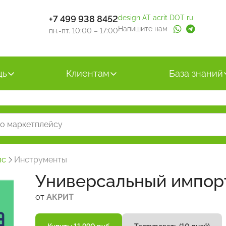
+7 499 938 8452
design AT acrit DOT ru
Напишите нам
пн.-пт. 10:00 – 17:00
щь
Клиентам
База знаний
йс
Инструменты
Универсальный импор
от
АКРИТ