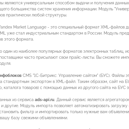
лы являются универсальным способом выдачи и получения данных
щего большинства систем хранения информации. Модуль "Универ
ов практически любой структуры.
Yandex Market Language - это специальный формат XML-файлов д
ML уже стал индустриальным стандартом в России. Модуль пред
в этого формата.
то один из наиболее популярных форматов электронных таблиц, ис
поставщики часто присылают свои прайс-листы. Вы сможете имп
одуля.
нфоблоков
CMS "1С-Битрикс: Управление сайтом" (БУС). Файлы э
а стандартным экспортом в XML-файл. Таким образом, сайт на Б
, каталога товаров) с помощью данных из другого сайта на БУС (
анных из сервиса
ads-api.ru
. Данный сервис является агрегатором
 и другие. Модуль импорта позволяет автоматизировать загрузку о
становить фильтр и импортировать только нужные вам объявлени
 вашу базу свежими объявлениями.