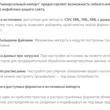
Универсальный импорт" предоставляет возможность гибкого им
в инфоблоки вашего сайта.
и источники
, доступные для импорта:
CSV, XML, YML, XML с данн
олее того, модуль позволяет добавлять практически любой формат
с
.
 большими файлами
. Механизмы импорта в модуле построены так
бъёма.
а данных при загрузке
. При настройке источника вы можете исп
торов для предварительной обработки импортируемых данных, пр
 по расписанию
. Настройте регулярное обновление вашего ката
ия можно настроить произвольно — под ваши потребности.
е о доступных форматах и источниках импорта
о один из наиболее простых и распространённых форматов обмен
лов, распределяя их по разделам и модифицируя их под ваши зада