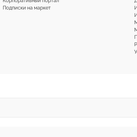
Корпоративный портал
Д
Подписки на маркет
И
М
Р
У