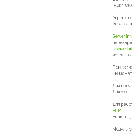
(Push-OK)
Агрегато
реализаци
Server Init
переадрес
Device Init
использо
При реги
Вы можете
Для получ
Для закл
Для рабо
PHP
Если нет,
Модуль р