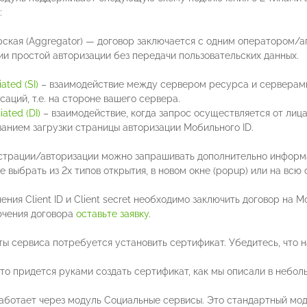
:
рская (Aggregator) — договор заключается с одним оператором/а
и простой авторизации без передачи пользовательских данных.
iated (SI)
– взаимодействие между сервером ресурса и серверами
аций, т.е. на стороне вашего сервера.
iated (DI)
– взаимодействие, когда запрос осуществляется от лиц
ванием загрузки страницы авторизации Мобильного ID.
страции/авторизации можно запрашивать дополнительно информа
 выбрать из 2х типов открытия, в новом окне (popup) или на всю с
ения Client ID и Client secret необходимо заключить договор на М
ючения договора
оставьте заявку
.
ты сервиса потребуется установить сертификат. Убедитесь, что
 то придется руками создать сертификат, как мы описали в небол
аботает через модуль Социальные сервисы. Это стандартный мод