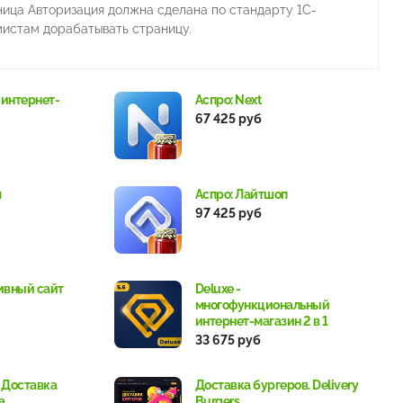
ница Авторизация должна сделана по стандарту 1С-
мистам дорабатывать страницу.
 интернет-
Аспро: Next
67 425 руб
м
Аспро: Лайтшоп
97 425 руб
ивный сайт
Deluxe -
многофункциональный
интернет-магазин 2 в 1
33 675 руб
 Доставка
Доставка бургеров. Delivery
a.
Burgers.