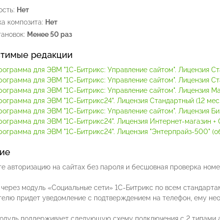
сть:
Нет
а композита:
Нет
ановок:
Менее 50 раз
тимые редакции
рограмма для ЭВМ "1С-Битрикс: Управление сайтом". Лицензия С
рограмма для ЭВМ "1С-Битрикс: Управление сайтом". Лицензия С
рограмма для ЭВМ "1С-Битрикс: Управление сайтом". Лицензия М
рограмма для ЭВМ "1С-Битрикс24". Лицензия Стандартный (12 мес.
рограмма для ЭВМ "1С-Битрикс: Управление сайтом". Лицензия Би
рограмма для ЭВМ "1С-Битрикс24". Лицензия Интернет-магазин + C
ограмма для ЭВМ "1С-Битрикс24". Лицензия "Энтерпрайз-500" (обл
ие
е авторизацию на сайтах без пароля и бесшовная проверка номе
через модуль «Социальные сети» 1С-Битрикс по всем стандартам
телю придет уведомление с подтверждением на телефон, ему необ
одуль поддерживает следующую схему подключения с 2 типами 