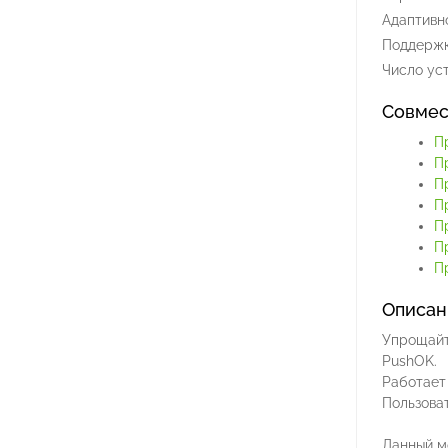
Адаптивно
Поддержк
Число уст
Совмес
П
П
П
П
П
П
Пр
Описан
Упрощайт
PushOK.
Работает 
Пользова
Данный м