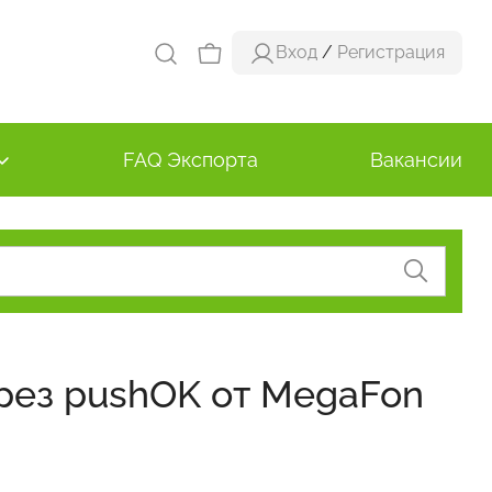
Вход
/
Регистрация
FAQ Экспорта
Вакансии
рез pushOK от MegaFon