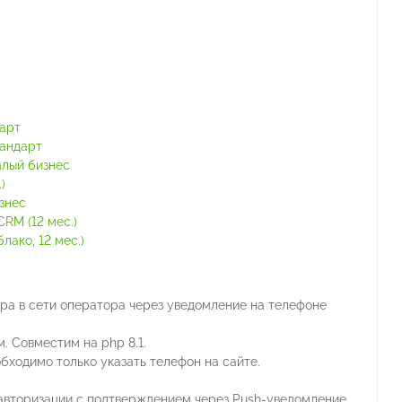
тарт
тандарт
алый бизнес
)
знес
RM (12 мес.)
ако, 12 мес.)
ра в сети оператора через уведомление на телефоне
. Совместим на php 8.1.
ходимо только указать телефон на сайте.
авторизации c подтверждением через Push-уведомление