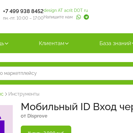
+7 499 938 8452
design AT acrit DOT ru
Напишите нам
пн.-пт. 10:00 – 17:00
щь
Клиентам
База знаний
йс
Инструменты
Мобильный ID Вход че
от
Disprove