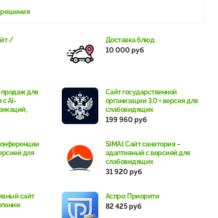
 решения
йт /
Доставка блюд
10 000 руб
л продаж для
Сайт государственной
с AI-
организации 3.0 + версия для
фикаций,
слабовидящих
199 960 руб
 конференции
SIMAI: Сайт санатория –
ерсией для
адаптивный с версией для
слабовидящих
31 920 руб
ивный сайт
Аспро: Приорити
мпании
82 425 руб