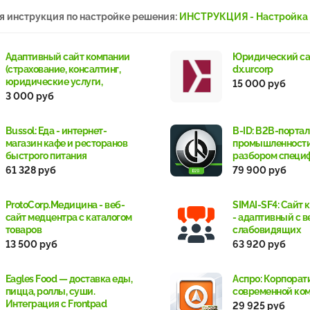
я инструкция по настройке решения:
И
НСТРУКЦИЯ - Настройка
Адаптивный сайт компании
Юридический са
(страхование, консалтинг,
dx.urcorp
юридические услуги,
15 000 руб
бухгалтерские услуги)
3 000 руб
Bussol: Еда - интернет-
B-ID: B2B-порта
магазин кафе и ресторанов
промышленности 
быстрого питания
разбором специ
заявками и КП
61 328 руб
79 900 руб
ProtoCorp.Медицина - веб-
SIMAI-SF4: Сайт
сайт медцентра с каталогом
- адаптивный с в
товаров
слабовидящих
13 500 руб
63 920 руб
Eagles Food — доставка еды,
Аспро: Корпорат
пицца, роллы, суши.
современной ко
Интеграция с Frontpad
29 925 руб