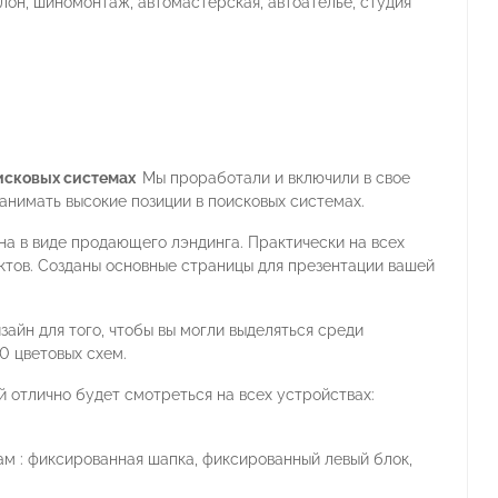
лон, шиномонтаж, автомастерская, автоателье, студия
оисковых системах
Мы проработали и включили в свое
анимать высокие позиции в поисковых системах.
а в виде продающего лэндинга. Практически на всех
ктов. Созданы основные страницы для презентации вашей
айн для того, чтобы вы могли выделяться среди
0 цветовых схем.
й отлично будет смотреться на всех устройствах:
 : фиксированная шапка, фиксированный левый блок,