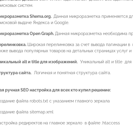
оисковых систем.
икроразметка Shema.org.
Данная микроразметка применяется дл
оисковой выдаче Яндекса и Google.
икроразметка Open Graph.
Данная микроразметка необходима при
ерелинковка.
Широкая перелинковка за счет вывода пагинации в 
акже вывода популярных товаров на детальных страницах услуг и 
икальный alt и title для изображений.
Уникальный alt и title дл
труктура сайта.
Логичная и понятная структура сайта.
ая ручная SEO настройка для всех кто купил решение:
здание файла robots.txt с указанием главного зеркала
оздание файла sitemap.xml
астройка редиректов на главное зеркало в файле .htaccess