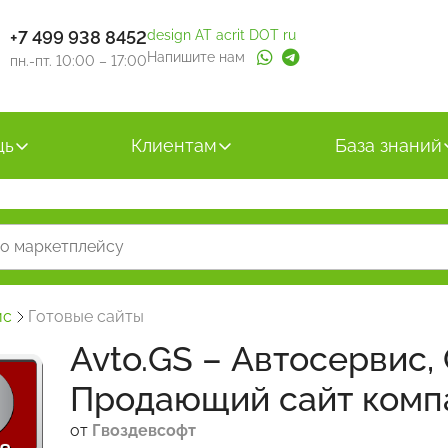
+7 499 938 8452
design AT acrit DOT ru
Напишите нам
пн.-пт. 10:00 – 17:00
щь
Клиентам
База знаний
йс
Готовые сайты
Avto.GS – Автосервис,
Продающий сайт компа
от
Гвоздевсофт