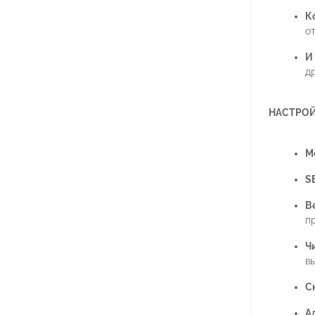
К
о
И
др
НАСТРОЙ
М
S
В
п
Ч
в
С
А