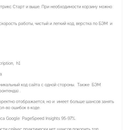
трикс Старт и выше. При необходимости корзину можно
корость работы, чистый и легкий код, верстка по БЭМ и
ription, h1
а
икальный код сайта с одной стороны. Также БЭМ
онтенда) .
рректно отображается, но и имеет больше шансов занять
л-во ошибок в коде.
са Google PageSpeed Insights 95-97%.
сти сейчас практически нет шансов покорить топ