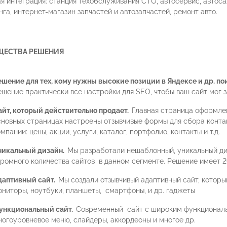
 интеграция: станция техобслуживания СТО, автосервис, автоса
га, интернет-магазин запчастей и автозапчастей, ремонт авто.
ЩЕСТВА РЕШЕНИЯ
ешение для тех, кому нужны высокие позиции в Яндексе и др. п
ешение практически все настройки для SEO, чтобы ваш сайт мог з
айт, который действительно продает.
Главная страница оформлен
сновных страницах настроены отзывчивые формы для сбора конта
мпании: цены, акции, услуги, каталог, портфолио, контакты и т.д.
никальный дизайн.
Мы разработали нешаблонный, уникальный диз
громного количества сайтов в данном сегменте. Решение имеет 2
даптивный сайт.
Мы создали отзывчивый адаптивный сайт, которы
ониторы, ноутбуки, планшеты, смартфоны, и др. гаджеты
ункциональный сайт.
Современный сайт с широким функционалам
ногоуровневое меню, слайдеры, аккордеоны и многое др.