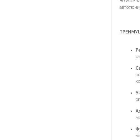
Возможная
автотюнин
ПРЕИМУ
Р
р
С
о
ко
У
о
А
м
Ф
м