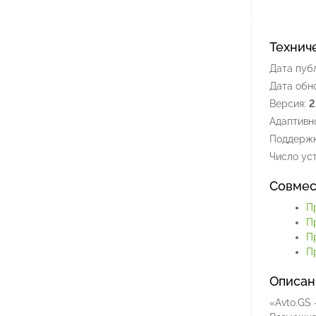
Технич
Дата пуб
Дата обн
Версия:
2
Адаптивно
Поддержк
Число уст
Совмес
П
П
П
П
Описан
«Avto.GS