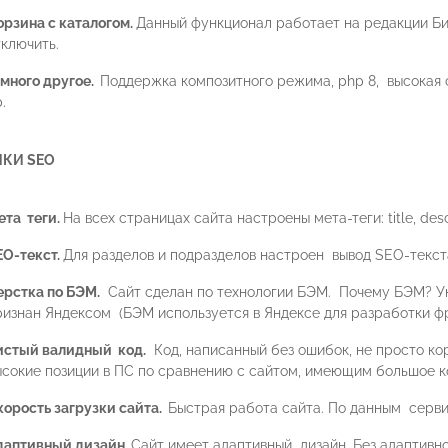
орзина с каталогом.
Данный функционал работает на редакции Би
тключить.
 много другое.
Поддержка композитного режима, php 8, высокая с
.
КИ SEO
ета теги.
На всех страницах сайта настроены мета-теги: title, desc
EO-текст.
Для разделов и подразделов настроен вывод SEO-текст
ерстка по БЭМ.
Сайт сделан по технологии БЭМ. Почему БЭМ? Ун
ризнан Яндексом (БЭМ используется в Яндексе для разработки фр
истый валидный код.
Код, написанный без ошибок, не просто ко
ысокие позиции в ПС по сравнению с сайтом, имеющим большое ко
корость загрузки сайта.
Быстрая работа сайта. По данным серви
даптивный дизайн.
Сайт имеет адаптивный дизайн. Без адаптивно