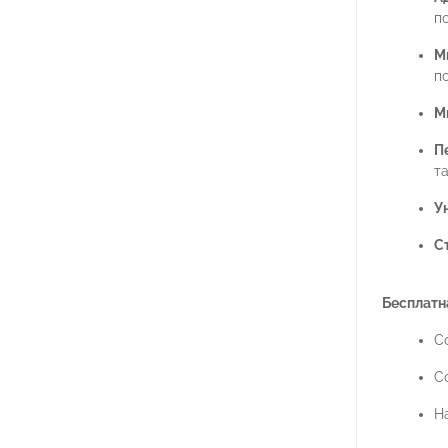
п
М
п
М
П
т
Ун
С
Бесплатн
Со
С
Н