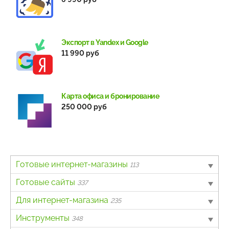
Экспорт в Yandex и Google
11 990 руб
Карта офиса и бронирование
250 000 руб
Готовые интернет-магазины
113
B2B
Готовые сайты
4
337
Авто
Landing page
Для интернет-магазина
6
63
235
Бытовая техника и электроника
Информационный портал
Другое
Инструменты
63
43
7
348