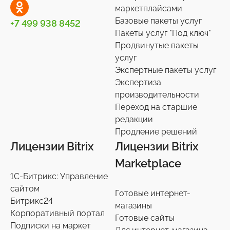
маркетплайсами
Сотрудники
27
Базовые пакеты услуг
+7 499 938 8452
Телефония
4
Пакеты услуг "Под ключ"
Продвинутые пакеты
Чат-боты
5
услуг
Услуги разработки
6
Экспертные пакеты услуг
Настройки интеграций с маркетплайсами
Экспертиза
36
производительности
Экспертиза производительности
9
Переход на старшие
Переход на старшие редакции
редакции
8
Продление решений
Продление решений
6
Лицензии Bitrix
Лицензии Bitrix
Marketplace
1С-Битрикс: Управление
сайтом
Готовые интернет-
Битрикс24
магазины
Корпоративный портал
Готовые сайты
Подписки на маркет