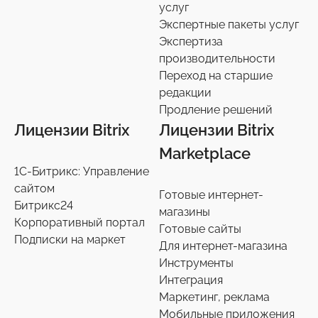
услуг
Услуги разработки
6
Экспертные пакеты услуг
Настройки интеграций с маркетплайсами
Экспертиза
36
производительности
Экспертиза производительности
9
Переход на старшие
Переход на старшие редакции
редакции
8
Продление решений
Продление решений
6
Лицензии Bitrix
Лицензии Bitrix
Marketplace
1С-Битрикс: Управление
сайтом
Готовые интернет-
Битрикс24
магазины
Корпоративный портал
Готовые сайты
Подписки на маркет
Для интернет-магазина
Инструменты
Интеграция
Маркетинг, реклама
Мобильные приложения