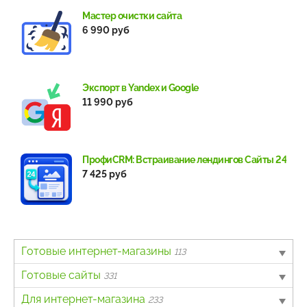
Мастер очистки сайта
6 990 руб
Экспорт в Yandex и Google
11 990 руб
ПрофиCRM: Встраивание лендингов Сайты 24
7 425 руб
Готовые интернет-магазины
113
B2B
Готовые сайты
4
331
Авто
Landing page
Для интернет-магазина
6
63
233