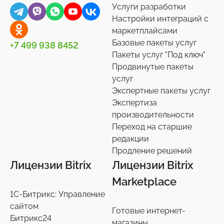
Услуги разработки
Универсальные
Контакты
0
36
Настройки интеграций с
маркетплайсами
Сотрудники
27
Базовые пакеты услуг
+7 499 938 8452
Телефония
3
Пакеты услуг "Под ключ"
Продвинутые пакеты
Чат-боты
5
услуг
Услуги разработки
6
Экспертные пакеты услуг
Настройки интеграций с маркетплайсами
Экспертиза
36
производительности
Экспертиза производительности
9
Переход на старшие
Переход на старшие редакции
редакции
8
Продление решений
Продление решений
6
Лицензии Bitrix
Лицензии Bitrix
Marketplace
1С-Битрикс: Управление
сайтом
Готовые интернет-
Битрикс24
магазины