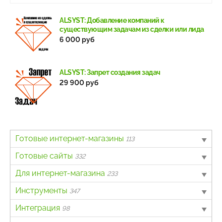
ALSYST: Добавление компаний к
существующим задачам из сделки или лида
6 000 руб
ALSYST: Запрет создания задач
29 900 руб
Готовые интернет-магазины
113
B2B
Готовые сайты
4
332
Авто
Landing page
Для интернет-магазина
6
64
233
Бытовая техника и электроника
Информационный портал
Другое
Инструменты
62
40
7
347
Детские товары
Каталог товаров, услуг
Интеграция с онлайн-кассами
Для разработчиков
Интеграция
4
162
138
3
98