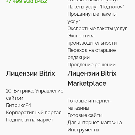
+7 499 938 8452
Телефония
3
Пакеты услуг "Под ключ"
Продвинутые пакеты
Чат-боты
5
услуг
Услуги разработки
6
Экспертные пакеты услуг
Настройки интеграций с маркетплайсами
Экспертиза
36
производительности
Экспертиза производительности
9
Переход на старшие
Переход на старшие редакции
редакции
8
Продление решений
Продление решений
6
Лицензии Bitrix
Лицензии Bitrix
Marketplace
1С-Битрикс: Управление
сайтом
Готовые интернет-
Битрикс24
магазины
Корпоративный портал
Готовые сайты
Подписки на маркет
Для интернет-магазина
Инструменты