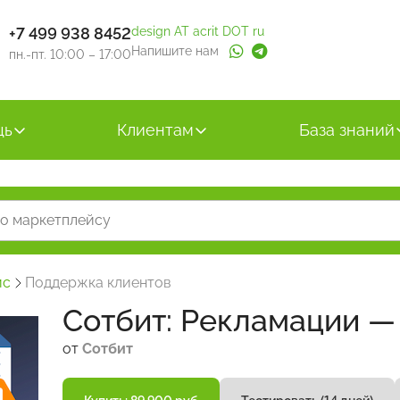
+7 499 938 8452
design AT acrit DOT ru
Напишите нам
пн.-пт. 10:00 – 17:00
щь
Клиентам
База знаний
йс
Поддержка клиентов
Сотбит: Рекламации —
от
Сотбит