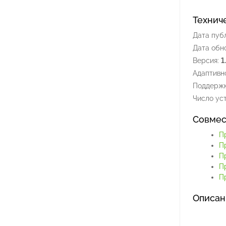
Технич
Дата пуб
Дата обн
Версия:
1
Адаптивно
Поддержк
Число уст
Совмес
П
П
П
П
Пр
Описан