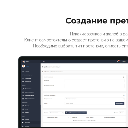
Никаких звонков и жалоб в ра
Клиент самостоятельно создает претензию на вашем
Необходимо выбрать тип претензии, описать си