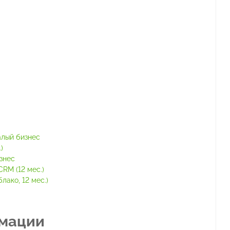
алый бизнес
)
знес
RM (12 мес.)
ако, 12 мес.)
амации