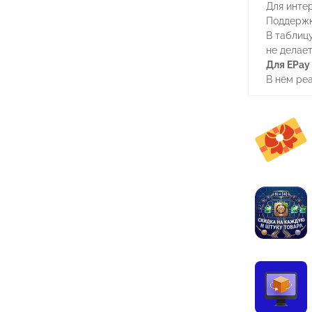
Для интер
Поддержк
В таблицу
не делает
Для EPay
В нём ре