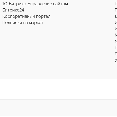
1С-Битрикс: Управление сайтом
Г
Битрикс24
Г
Корпоративный портал
Д
Подписки на маркет
И
М
Р
У