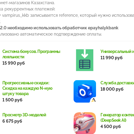
нет-магазинов Казахстана.
а рекуррентных платежей:
 vampirus_kkb записывается reference, который нужно использов
.
 2.0 необходимо использовать обработчик epayhalykbank
ализовано автоматическое подтверждение оплаты.
Система бонусов. Программы
Универсальный 
лояльности
11 990 руб
15 990 руб
Прогрессивные скидки:
Служба доставк
Скидка на каждую N-ную
18 000 руб
штуку товара
1 500 руб
Просмотр 3D-моделей
Генератор конте
(DeepSeek AI)
6 675 руб
4 500 руб