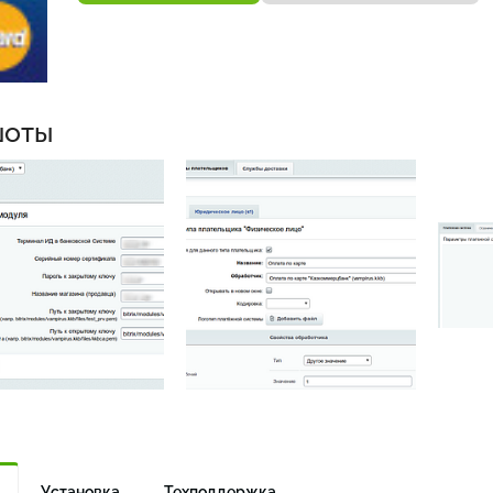
шоты
Установка
Техподдержка