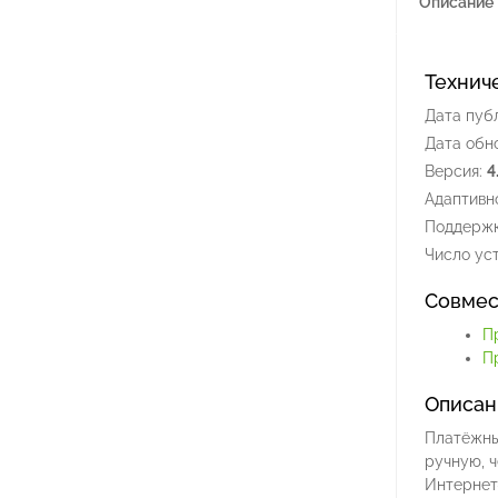
Описание
Технич
Дата пуб
Дата обн
Версия:
4
Адаптивно
Поддержк
Число уст
Совмес
П
П
Описан
Платёжны
ручную, ч
Интернет-