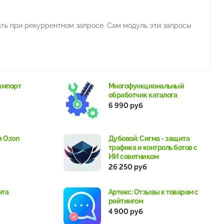
ать при рекуррентном запросе. Сам модуль эти запросы
импорт
Многофункциональный
обработчик каталога
6 990 руб
и Ozon
Дубовой: Сигма - защита
трафика и контроль ботов с
ИИ советником
26 250 руб
нта
Артекс: Отзывы к товарам с
рейтингом
4 900 руб