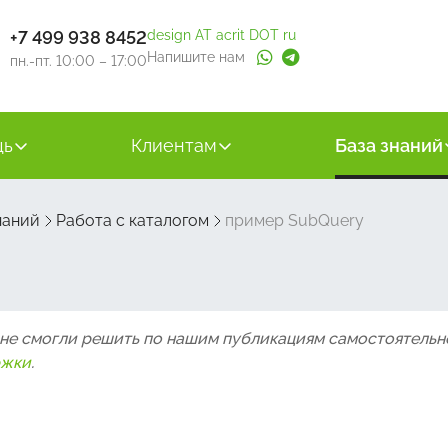
+7 499 938 8452
design AT acrit DOT ru
Напишите нам
пн.-пт. 10:00 – 17:00
щь
Клиентам
База знаний
наний
Работа с каталогом
пример SubQuery
 не смогли решить по нашим публикациям самостоятельн
ржки
.