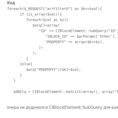
Код
foreach($_REQUEST["arrFilterO"] as $k=>$val){

      if (is_array($val)){

         foreach($val as $z){

            $arq[]=array(

               "ID" => CIBlockElement::SubQuery("ID",
                  "IBLOCK_ID" => $arParams['Other'],

                  "PROPERTY" => array($k=>$z),

               ))

            );

         }

      }else{

         $arq["PROPERTY"][$k]=$val;

      }

   }

   $dbElq = CIBlockElement::GetList(array(), array("I
вчера не додумался CIBlockElement::SubQuery для ка