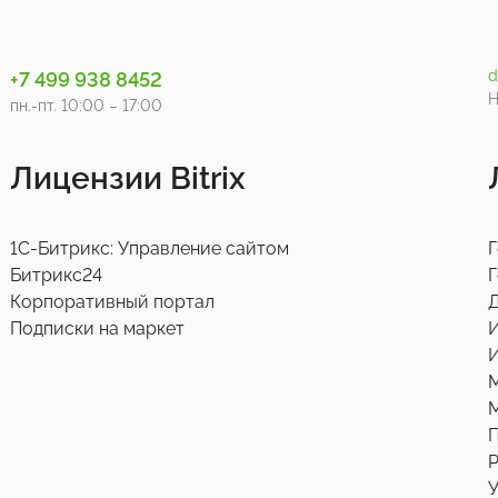
d
+7 499 938 8452
Н
пн.-пт. 10:00 – 17:00
Лицензии Bitrix
1С-Битрикс: Управление сайтом
Г
Битрикс24
Г
Корпоративный портал
Д
Подписки на маркет
И
М
Р
У