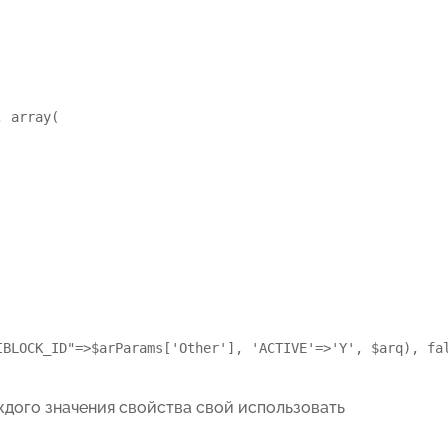
 array(

BLOCK_ID"=>$arParams['Other'], 'ACTIVE'=>'Y', $arq), fal
ждого значения свойства свой использовать