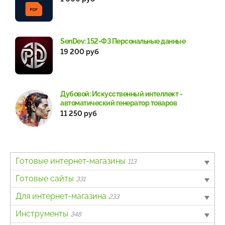
SenDev: 152-ФЗ Персональные данные
19 200 руб
Дубовой: Искусственный интеллект -
автоматический генератор товаров
11 250 руб
Готовые интернет-магазины
113
B2B
Готовые сайты
4
331
Авто
Landing page
Для интернет-магазина
6
63
233
Бытовая техника и электроника
Информационный портал
Другое
Инструменты
62
40
7
348