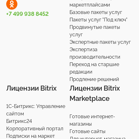
маркетплайсами
Сотрудники
27
Базовые пакеты услуг
+7 499 938 8452
Телефония
3
Пакеты услуг "Под ключ"
Продвинутые пакеты
Чат-боты
5
услуг
Услуги разработки
6
Экспертные пакеты услуг
Настройки интеграций с маркетплайсами
Экспертиза
36
производительности
Экспертиза производительности
9
Переход на старшие
Переход на старшие редакции
редакции
8
Продление решений
Продление решений
6
Лицензии Bitrix
Лицензии Bitrix
Marketplace
1С-Битрикс: Управление
сайтом
Готовые интернет-
Битрикс24
магазины
Корпоративный портал
Готовые сайты
Подписки на маркет
Для интернет-магазина