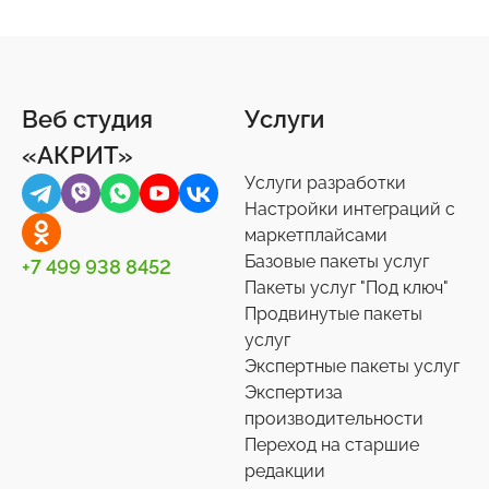
Продукты питания
Торговые площадки
Онлайн-консультанты
Документы
4
15
16
3
Ремонт
1С-Битрикс: Управление сайтом
Отзывы, комментарии
Другое
41
6
12
44
Спорт, туризм, отдых
Битрикс24
Подписки и рассылки
Задачи
24
75
4
10
Веб студия
Услуги
Товары для животных
Корпоративный портал
Импорт/экспорт
12
2
71
«АКРИТ»
Украшения, аксессуары
Подписки на маркет
Инструменты
34
59
1
Услуги разработки
Универсальные
Контакты
0
36
Настройки интеграций с
маркетплайсами
Сотрудники
27
Базовые пакеты услуг
+7 499 938 8452
Телефония
3
Пакеты услуг "Под ключ"
Продвинутые пакеты
Чат-боты
5
услуг
Услуги разработки
6
Экспертные пакеты услуг
Настройки интеграций с маркетплайсами
Экспертиза
36
производительности
Экспертиза производительности
9
Переход на старшие
Переход на старшие редакции
редакции
8