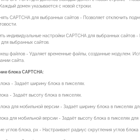
Каждый домен указывается с новой строки.
нять CAPTCHA для выбранных сайтов - Позволяет отключить под
товости.
ить индивидуальные настройки CAPTCHA для выбранных сайтов - 
для выбранных сайтов.
 кеш файлов - Удаляет временные файлы, созданные модулем. Исп
ании сайта.
ие блока CAPTCHA:
ока - Задаёт ширину блока в пикселях.
ока - Задаёт высоту блока в пикселях.
лока для мобильной версии - Задаёт ширину блока в пикселях дл
ока для мобильной версии - Задаёт высоту блока в пикселях для
е углов блока, px - Настраивает радиус скругления углов блока 