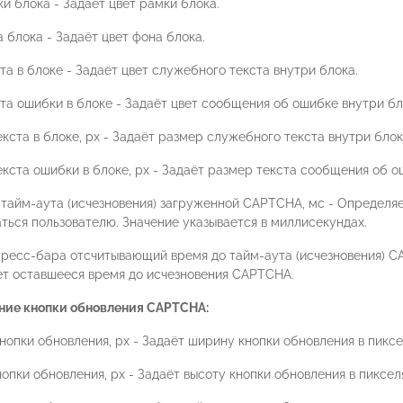
и блока - Задаёт цвет рамки блока.
 блока - Задаёт цвет фона блока.
та в блоке - Задаёт цвет служебного текста внутри блока.
та ошибки в блоке - Задаёт цвет сообщения об ошибке внутри бл
кста в блоке, px - Задаёт размер служебного текста внутри блок
кста ошибки в блоке, px - Задаёт размер текста сообщения об о
 тайм-аута (исчезновения) загруженной CAPTCHA, мс - Определя
ться пользователю. Значение указывается в миллисекундах.
гресс-бара отсчитывающий время до тайм-аута (исчезновения) C
ет оставшееся время до исчезновения CAPTCHA.
ие кнопки обновления CAPTCHA:
опки обновления, px - Задаёт ширину кнопки обновления в пиксе
опки обновления, px - Задаёт высоту кнопки обновления в пиксел