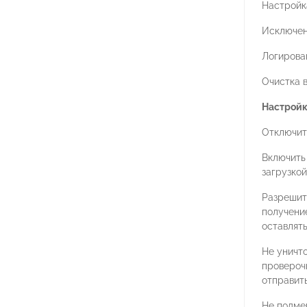
Настройк
Исключен
Логирова
Очистка 
Настройк
Отключит
Включить
загрузко
Разрешит
получени
оставлят
Не уничт
проверочн
отправит
Не подме