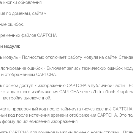
а кнопки обновления.
ия по доменам, сайтам.
ние ошибок.
временных файлов CAPTCHA.
и модуля:
ь модуль - Полностью отключает работу модуля на сайте. Станд
 логирование ошибок - Включает запись технических ошибок моду
й и отображением CAPTCHA.
ь прямой доступ к изображению CAPTCHA в публичной части - Е
е стандартного изображения CAPTCHA через /bitrix/tools/captc
ь настройку выключенной.
ожать проверочный код после тайм-аута (исчезновения) CAPTCHA 
ый код после истечения времени отображения CAPTCHA. Это поле
ь форму до исчезновения изображения.
нять CAPTCHA для доменов (каждый домен с новой строки) - Поз