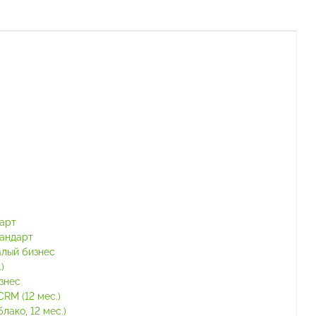
тарт
тандарт
алый бизнес
)
знес
RM (12 мес.)
ако, 12 мес.)