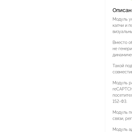
Описан
Модуль у
капчи и п
визуальн
Вместо о
не генери
динамичес
Такой по
совмести
Модуль р
reCAPTCH
посетите
152-ФЗ.
Модуль п
связи, ре
Модуль а