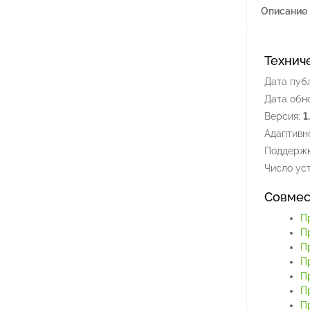
Описание
Технич
Дата пуб
Дата обн
Версия:
1
Адаптивно
Поддержк
Число уст
Совмес
П
П
П
П
П
П
Пр