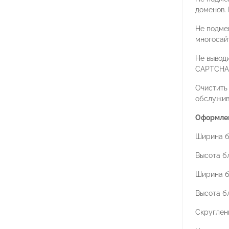
доменов. 
Не подме
многосай
Не вывод
CAPTCHA 
Очистить
обслужив
Оформлен
Ширина бл
Высота бл
Ширина б
Высота бл
Скруглени