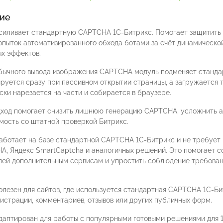
ие
силивает стандартную CAPTCHA 1С-Битрикс. Помогает защитить 
опыток автоматизированного обхода ботами за счёт динамической
ых эффектов.
бычного вывода изображения CAPTCHA модуль подменяет станда
руется сразу при пассивном открытии страницы, а загружается 
ки нарезается на части и собирается в браузере.
дход помогает снизить лишнюю генерацию CAPTCHA, усложнить а
мость со штатной проверкой Битрикс.
аботает на базе стандартной CAPTCHA 1С-Битрикс и не требует 
A, Яндекс SmartCaptcha и аналогичных решений. Это помогает с
лей дополнительным сервисам и упростить соблюдение требовани
олезен для сайтов, где используется стандартная CAPTCHA 1С-Б
гистрации, комментариев, отзывов или других публичных форм.
даптирован для работы с популярными готовыми решениями для 1