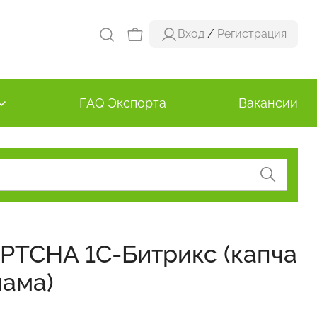
Вход
/
Регистрация
FAQ Экспорта
Вакансии
PTCHA 1С-Битрикс (капча
пама)