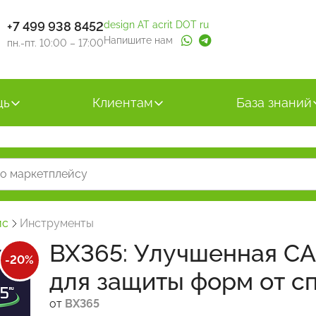
+7 499 938 8452
design AT acrit DOT ru
Напишите нам
пн.-пт. 10:00 – 17:00
щь
Клиентам
База знаний
йс
Инструменты
BX365: Улучшенная CA
-20%
для защиты форм от с
от
BX365