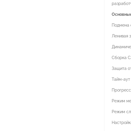
разработч
Основные
Подмена 
Ленивая з
Динамиче
Сборка C
Защита о
Тайм-аут
Прогресс
Режим ме
Режим сл
Настройк