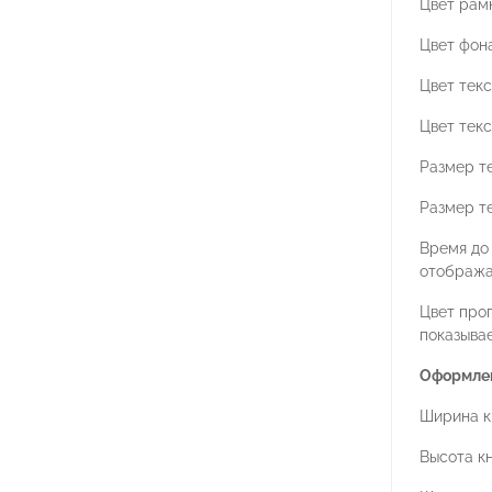
Цвет рамк
Цвет фона
Цвет текс
Цвет текс
Размер те
Размер те
Время до
отобража
Цвет про
показыва
Оформлен
Ширина кн
Высота кн