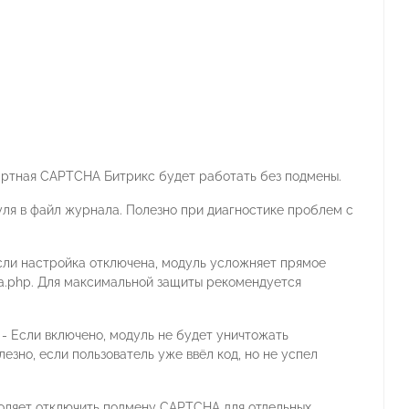
артная CAPTCHA Битрикс будет работать без подмены.
ля в файл журнала. Полезно при диагностике проблем с
сли настройка отключена, модуль усложняет прямое
ha.php. Для максимальной защиты рекомендуется
- Если включено, модуль не будет уничтожать
зно, если пользователь уже ввёл код, но не успел
воляет отключить подмену CAPTCHA для отдельных