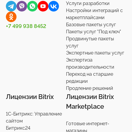
Услуги разработки
Универсальные
Контакты
0
36
Настройки интеграций с
маркетплайсами
Сотрудники
27
Базовые пакеты услуг
+7 499 938 8452
Телефония
3
Пакеты услуг "Под ключ"
Продвинутые пакеты
Чат-боты
5
услуг
Услуги разработки
6
Экспертные пакеты услуг
Настройки интеграций с маркетплайсами
Экспертиза
36
производительности
Экспертиза производительности
9
Переход на старшие
Переход на старшие редакции
редакции
8
Продление решений
Продление решений
6
Лицензии Bitrix
Лицензии Bitrix
Marketplace
1С-Битрикс: Управление
сайтом
Готовые интернет-
Битрикс24
магазины