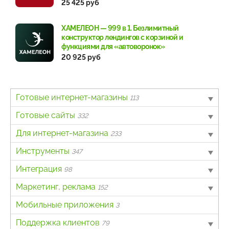
25 425 руб
ХАМЕЛЕОН — 999 в 1. Безлимитный
конструктор лендингов с корзиной и
функциями для «автоворонок»
20 925 руб
Готовые интернет-магазины
113
B2B
Готовые сайты
4
332
Авто
Landing page
Для интернет-магазина
6
64
233
Бытовая техника и электроника
Информационный портал
Другое
Инструменты
62
40
7
347
Детские товары
Каталог товаров, услуг
Интеграция с онлайн-кассами
Для разработчиков
Интеграция
4
162
138
3
98
Другое
Корпоративный сайт
Каталог товаров
Контент-менеджеру
1С и другие ERP
Маркетинг, реклама
2
24
54
177
201
152
Красота и здоровье
Персональный сайт
Корзина, покупка
IP-телефония
SEO
Мобильные приложения
80
0
48
29
5
3
Мебель
Универсальные
Курсы валют
SMS-шлюзы
Баннеры
Поддержка клиентов
4
18
8
1
18
79