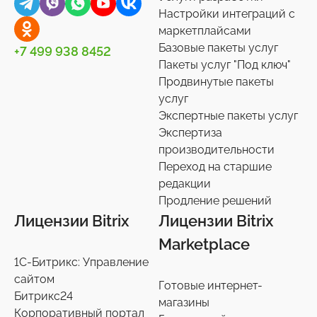
Универсальные
Контакты
0
36
Настройки интеграций с
маркетплайсами
Сотрудники
27
Базовые пакеты услуг
+7 499 938 8452
Телефония
3
Пакеты услуг "Под ключ"
Продвинутые пакеты
Чат-боты
5
услуг
Услуги разработки
6
Экспертные пакеты услуг
Настройки интеграций с маркетплайсами
Экспертиза
36
производительности
Экспертиза производительности
9
Переход на старшие
Переход на старшие редакции
редакции
8
Продление решений
Продление решений
6
Лицензии Bitrix
Лицензии Bitrix
Marketplace
1С-Битрикс: Управление
сайтом
Готовые интернет-
Битрикс24
магазины
Корпоративный портал