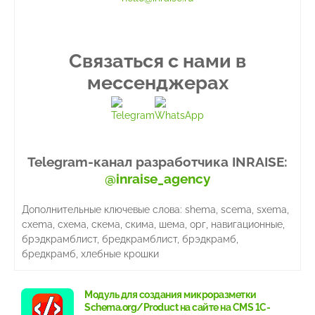
Связаться с нами в
мессенджерах
Telegram
WhatsApp
Telegram-канал разработчика INRAISE:
@inraise_agency
Дополнительные ключевые слова: shema, scema, sxema,
cxema, схема, скема, скима, шема, орг, навигационные,
брэдкрамблист, бредкрамблист, брэдкрамб,
бредкрамб, хлебные крошки
Модуль для создания микроразметки
Schema.org/Product на сайте на CMS 1С-