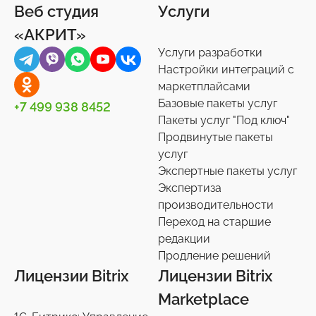
Веб студия
Услуги
Товары для животных
Корпоративный портал
Импорт/экспорт
12
2
71
«АКРИТ»
Украшения, аксессуары
Подписки на маркет
Инструменты
34
59
1
Услуги разработки
Универсальные
Контакты
0
36
Настройки интеграций с
маркетплайсами
Сотрудники
27
Базовые пакеты услуг
+7 499 938 8452
Телефония
3
Пакеты услуг "Под ключ"
Продвинутые пакеты
Чат-боты
5
услуг
Услуги разработки
6
Экспертные пакеты услуг
Настройки интеграций с маркетплайсами
Экспертиза
36
производительности
Экспертиза производительности
9
Переход на старшие
Переход на старшие редакции
редакции
8
Продление решений
Продление решений
6
Лицензии Bitrix
Лицензии Bitrix
Marketplace