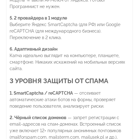
модуль → ввели API-ключ от Яндекса. Готово!
Программист не нужен.
5. 2 провайдера в 1 модуле
Выберите Яндекс SmartCaptcha (для РФ) или Google
reCAPTCHA (для международного бизнеса).
Переключение в 2 клика.
6. Адаптивный дизайн
Капча идеально выглядит на компьютере, планшете,
смартфоне. Никаких искажений на мобильных версиях
сайта.
3 УРОВНЯ ЗАЩИТЫ ОТ СПАМА
1. SmartCaptcha / reCAPTCHA
— отсеивает
автоматические атаки ботов на формы, проверяет
поведение пользователя, анализирует риски.
2. Чёрный список доменов
— запрет регистрации с
email-адресов на спам-доменах. Встроенный список
уже включает 12+ популярных анонимных почтовиков
(mailforspam.com, mailsterm.com, mailusek.pl и др.),