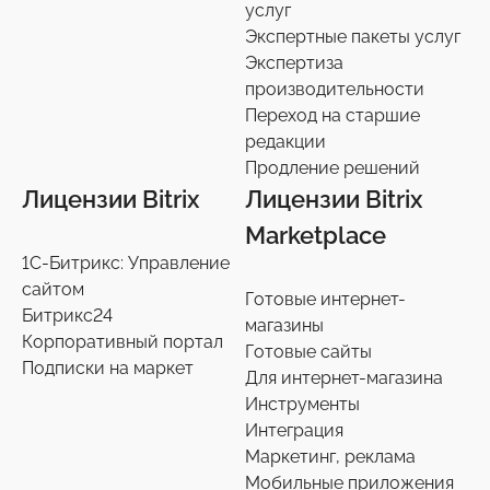
услуг
Услуги разработки
6
Экспертные пакеты услуг
Настройки интеграций с маркетплайсами
Экспертиза
36
производительности
Экспертиза производительности
9
Переход на старшие
Переход на старшие редакции
редакции
8
Продление решений
Продление решений
6
Лицензии Bitrix
Лицензии Bitrix
Marketplace
1С-Битрикс: Управление
сайтом
Готовые интернет-
Битрикс24
магазины
Корпоративный портал
Готовые сайты
Подписки на маркет
Для интернет-магазина
Инструменты
Интеграция
Маркетинг, реклама
Мобильные приложения