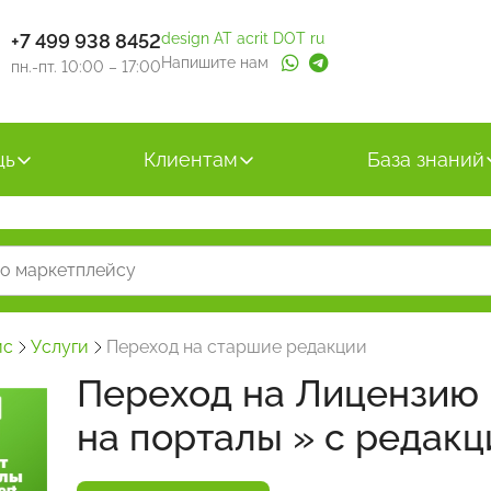
+7 499 938 8452
design AT acrit DOT ru
Напишите нам
пн.-пт. 10:00 – 17:00
щь
Клиентам
База знаний
йс
Услуги
Переход на старшие редакции
Переход на Лицензию 
на порталы » с редакции