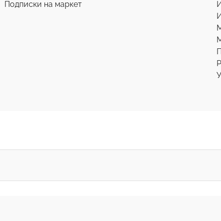
Подписки на маркет
И
М
Р
У