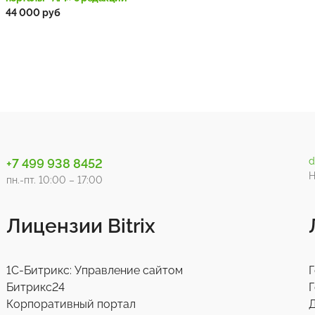
acrit.exportfile
44 000 руб
d
+7 499 938 8452
Н
пн.-пт. 10:00 – 17:00
Лицензии Bitrix
1С-Битрикс: Управление сайтом
Г
Битрикс24
Г
Корпоративный портал
Д