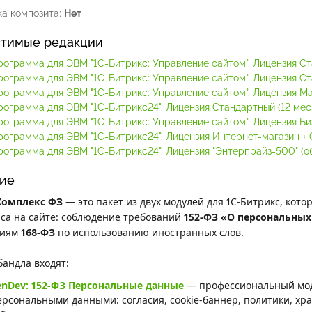
а композита:
Нет
тимые редакции
рограмма для ЭВМ "1С-Битрикс: Управление сайтом". Лицензия С
рограмма для ЭВМ "1С-Битрикс: Управление сайтом". Лицензия С
рограмма для ЭВМ "1С-Битрикс: Управление сайтом". Лицензия М
рограмма для ЭВМ "1С-Битрикс24". Лицензия Стандартный (12 мес.
рограмма для ЭВМ "1С-Битрикс: Управление сайтом". Лицензия Би
рограмма для ЭВМ "1С-Битрикс24". Лицензия Интернет-магазин + C
ограмма для ЭВМ "1С-Битрикс24". Лицензия "Энтерпрайз-500" (обл
ие
Комплекс ФЗ
— это пакет из двух модулей для 1С-Битрикс, кот
са на сайте: соблюдение требований
152-ФЗ «О персональных
ниям
168-ФЗ
по использованию иностранных слов.
бандла входят:
enDev: 152-ФЗ Персональные данные
— профессиональный моду
ерсональными данными: согласия, cookie-баннер, политики, хр