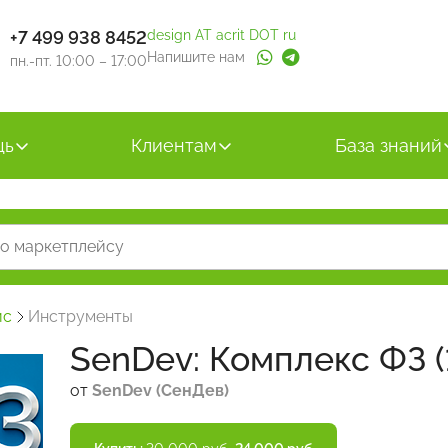
+7 499 938 8452
design AT acrit DOT ru
Напишите нам
пн.-пт. 10:00 – 17:00
щь
Клиентам
База знаний
йс
Инструменты
SenDev: Комплекс ФЗ (
от
SenDev (СенДев)