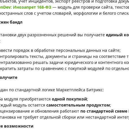
убъектов, учет инцидентов, экспорт реестров и подготовка доку
enDev: Инозапрет 168-ФЗ
— модуль для проверки сайта, тексто
ностранных слов с учетом словарей, морфологии и белого списк
ужен бандл
становки двух разрозненных решений вы получаете
единый к
:
авести порядок в обработке персональных данных на сайте;
онтролировать тексты, документы и страницы на соответствие 
ентрализованно решать задачи юридического и контентного ком
ократить затраты по сравнению с покупкой модулей по отдельно
получите
здан по стандартной логике Маркетплейса Битрикс:
ба модуля приобретаются
одной покупкой
;
аждый модуль остается
самостоятельным продуктом
;
ицензирование и обновления работают
по стандартной схеме
становка не требует отдельной сборки или нестандартной инте
е возможности