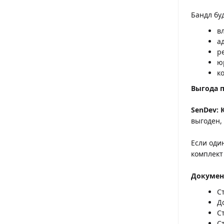
Бандл бу
в
а
р
ю
к
Выгода 
SenDev: 
выгоден, 
Если оди
комплект
Докумен
С
Д
С
С