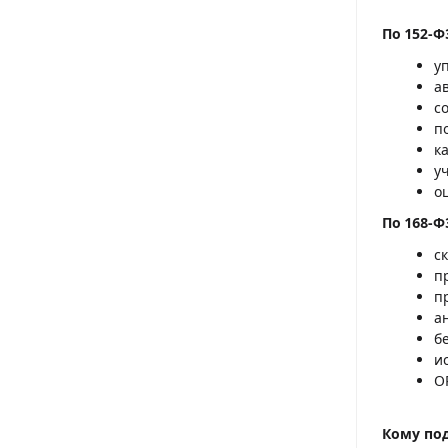
По 152-Ф
у
а
c
п
к
у
о
По 168-Ф
с
п
п
а
б
и
O
Кому по