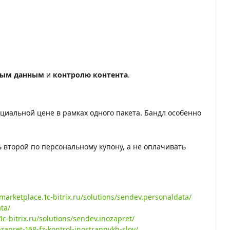
ным данным
и
контролю контента
.
циальной цене в рамках одного пакета. Бандл особенно
ь второй по персональному купону, а не оплачивать
/marketplace.1c-bitrix.ru/solutions/sendev.personaldata/
ta/
1c-bitrix.ru/solutions/sendev.inozapret/
zapret-168-fz-kontrol-inostrannykh-slov/