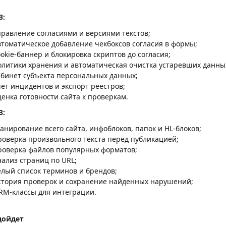
З:
правление согласиями и версиями текстов;
втоматическое добавление чекбоксов согласия в формы;
ookie-баннер и блокировка скриптов до согласия;
олитики хранения и автоматическая очистка устаревших данны
абинет субъекта персональных данных;
чет инцидентов и экспорт реестров;
ценка готовности сайта к проверкам.
З:
канирование всего сайта, инфоблоков, папок и HL-блоков;
роверка произвольного текста перед публикацией;
роверка файлов популярных форматов;
нализ страниц по URL;
елый список терминов и брендов;
стория проверок и сохранение найденных нарушений;
RM-классы для интеграции.
дойдет