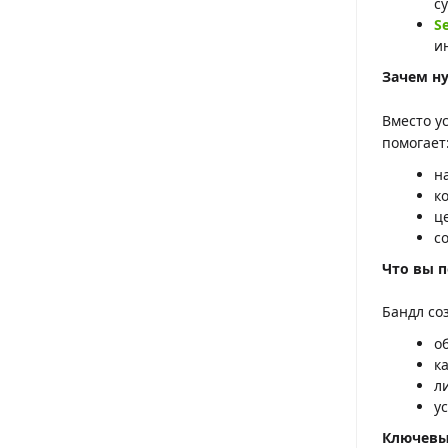
с
S
и
Зачем н
Вместо у
помогает
н
к
ц
с
Что вы 
Бандл со
о
к
л
у
Ключевы