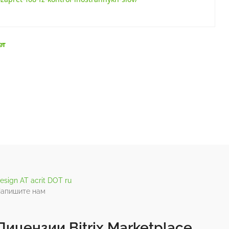
ет
esign AT acrit DOT ru
апишите нам
Лицензии Bitrix Marketplace