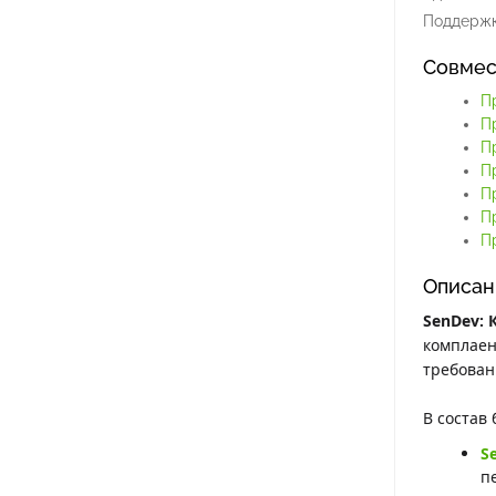
Поддержк
Совмес
П
П
П
П
П
П
Пр
Описан
SenDev: 
комплаен
требова
В состав 
S
п