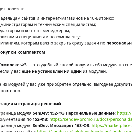
дет полезен:
ладельцам сайтов и интернет-магазинов на 1С-Битрикс;
дминистраторам и техническим специалистам;
едакторам и контент-менеджерам;
ристам и специалистам по комплаенсу;
омпаниям, которым важно закрыть сразу задачи по
персональ
покупки комплектом
Комплекс ФЗ
— это удобный способ получить оба модуля по спе
если у вас
еще не установлен ни один
из модулей.
н из модулей у вас уже приобретен отдельно, выгоднее докупит
 повторно.
тация и страницы решений
траница модуля
SenDev: 152-ФЗ Персональные данные
:
https:/
окументация по
152-ФЗ
:
https://sendev-promo.ru/docs/personalda
траница модуля
SenDev: Инозапрет 168-ФЗ
:
https://marketplace.
траница на сайте:
https://sendev.ru/solutions/modules/sendev-ino