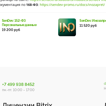
окументация по
168-ФЗ
:
https://sendev-promo.ru/docs/inozapret/
SenDev: 152-ФЗ
SenDev: Инозапр
Персональные данные
11 520 руб
19 200 руб
d
+7 499 938 8452
Н
пн.-пт. 10:00 – 17:00
Лицензии Bitrix