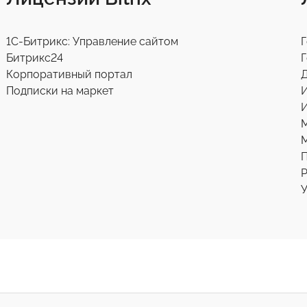
1С-Битрикс: Управление сайтом
Г
Битрикс24
Г
Корпоративный портал
Д
Подписки на маркет
И
М
Р
У