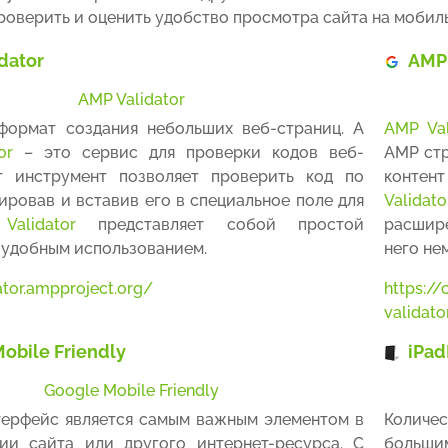
роверить и оценить удобство просмотра сайта на мобил
dator
AMP 
AMP Validator
ормат создания небольших веб-страниц. А
AMP Val
or
– это сервис для проверки кодов веб-
АМР стр
от инструмент позволяет проверить код по
контент
пировав и вставив его в специальное поле для
Validato
.
Validator
представляет собой простой
расшире
 удобным использованием.
него не
ator.ampproject.org/
https:/
valida
obile Friendly
iPa
Google Mobile Friendly
ерфейс является самым важным элементом в
Количес
ии сайта или другого интернет-ресурса. С
большим