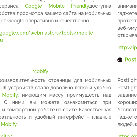
сервиса
Google Mobile Friendly
доступна
вниман
обства просмотра вашего сайта на мобильных
гаджет
от Google оперативно и качественно.
протест
веб-эм
.google.com/webmasters/tools/mobile-
открыва
ru
http://
Post
Mobify
роизводительность страницы для мобильных
Postlig
 ПК устройств стало довольно легко и удобно
Postlig
м
Mobify
, имеющим массу преимуществ над
задание
и. С ними вы можете ознакомиться при
хороших
 и комфортной работе на сайте. Качественная
бесплат
ративность и удобный интерфейс – главные
гаджето
а
Mobify
.
людей, 
.site/
https://