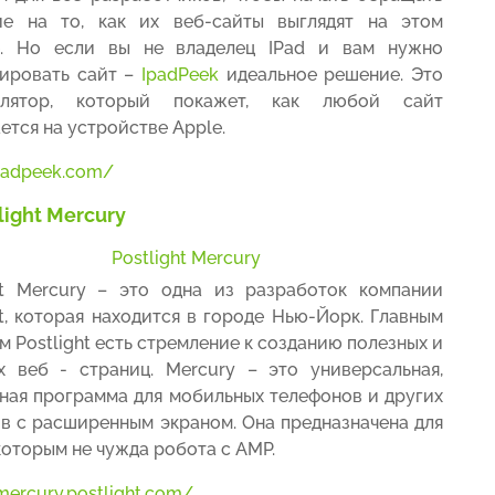
ие на то, как их веб-сайты выглядят на этом
е. Но если вы не владелец IPad и вам нужно
ировать сайт –
IpadPeek
идеальное решение. Это
улятор, который покажет, как любой сайт
ется на устройстве Apple.
ipadpeek.com/
light Mercury
Postlight Mercury
ht Mercury – это одна из разработок компании
ht, которая находится в городе Нью-Йорк. Главным
м Postlight есть стремление к созданию полезных и
 веб - страниц. Mercury – это универсальная,
ная программа для мобильных телефонов и других
в с раcширенным экраном. Она предназначена для
которым не чужда робота с AMP.
mercury.postlight.com/