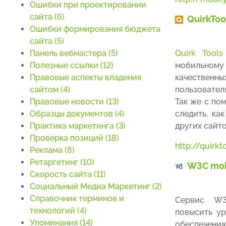
Ошибки при проектировании
сайта (6)
QuirkToo
Ошибки формирования бюджета
сайта (5)
Панель вебмастера (5)
Quirk Tools
Полезные ссылки (12)
мобильном
Правовые аспекты владения
качественн
сайтом (4)
пользовател
Правовые новости (13)
Так же с по
Образцы документов (4)
следить, ка
Практика маркетинга (3)
других сайто
Проверка позиций (18)
http://quirk
Реклама (8)
Ретаргетинг (10)
W3C mob
Скорость сайта (11)
Социальный Медиа Маркетинг (2)
Справочник терминов и
Сервис W3
технологий (4)
повысить ур
Упоминания (14)
обеспечен