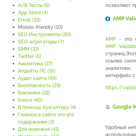
A/B Тесты (6)
позволяют п
App Store (4)
AMP Vali
Email (32)
Mobile-friendly (10)
SEO Инструменты (20)
AMP –
это ф
SEO-агрегаторы (7)
AMP Validat
SMM (32)
страниц.Эт
Twitter (6)
ссылке, ско
Аналитика (27)
аналитики
Апдейты ПС (16)
интерфейс с
Аудит сайта (59)
Безопасность (23)
https://valid
Беклинки (22)
Блоги (40)
Google M
В помощь бухгалтеру (4)
Главное в сайте это его
содержание (3)
Удобный инт
Для новичков (41)
использован