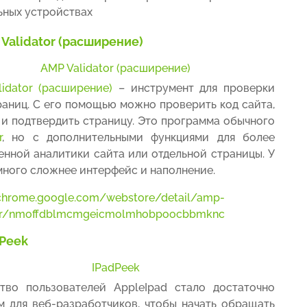
ьных устройствах
Validator (расширение)
AMP Validator (расширение)
idator (расширение)
– инструмент для проверки
аниц. С его помощью можно проверить код сайта,
 и подтвердить страницу. Это программа обычного
r
, но с дополнительными функциями для более
нной аналитики сайта или отдельной страницы. У
много сложнее интерфейс и наполнение.
/chrome.google.com/webstore/detail/amp-
tor/nmoffdblmcmgeicmolmhobpoocbbmknc
dPeek
IPadPeek
тво пользователей AppleIpad стало достаточно
 для веб-разработчиков, чтобы начать обращать