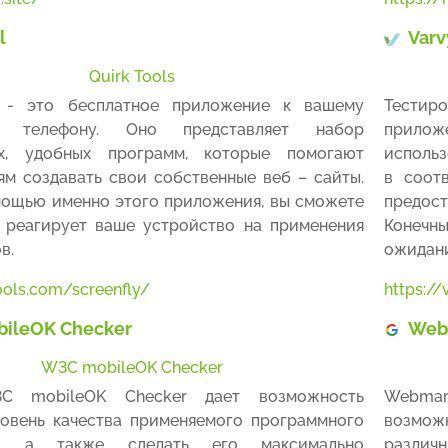
l
Varv
Quirk Tools
- это бесплатное приложение к вашему
Тестир
у телефону. Оно представляет набор
прилож
ых, удобных программ, которые помогают
исполь
ям создавать свои собственные веб – сайты.
в соот
мощью именно этого приложения, вы сможете
предост
к реагирует ваше устройство на применения
Конечны
в.
ожидани
tools.com/screenfly/
https:/
ileOK Checker
Web
W3C mobileOK Checker
C mobileOK Checker дает возможность
Webmar
овень качества применяемого программного
возмож
ия, а также сделать его максимально
различн