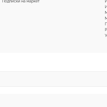
Подписки на маркет
И
М
Р
У