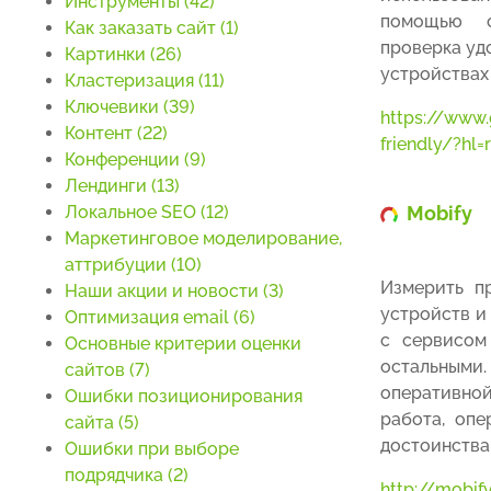
Инструменты (42)
помощью 
Как заказать сайт (1)
проверка уд
Картинки (26)
устройствах 
Кластеризация (11)
Ключевики (39)
https://www
Контент (22)
friendly/?hl=
Конференции (9)
Лендинги (13)
Локальное SEO (12)
Mobify
Маркетинговое моделирование,
аттрибуции (10)
Измерить п
Наши акции и новости (3)
устройств и
Оптимизация email (6)
с сервисо
Основные критерии оценки
остальным
сайтов (7)
оперативной
Ошибки позиционирования
работа, опе
сайта (5)
достоинств
Ошибки при выборе
подрядчика (2)
http://mobify