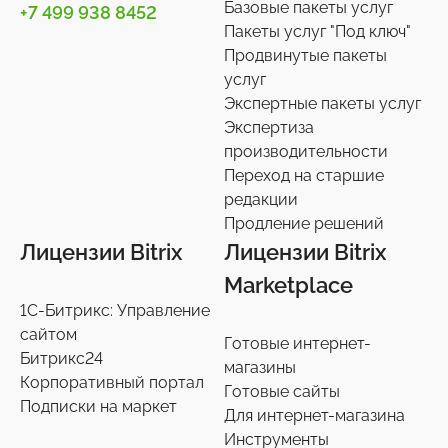
Базовые пакеты услуг
+7 499 938 8452
Пакеты услуг "Под ключ"
Украшения, аксессуары
Подписки на маркет
Инструменты
34
59
1
Продвинутые пакеты
услуг
Универсальные
Контакты
Экспертные пакеты услуг
0
36
Экспертиза
производительности
Сотрудники
27
Переход на старшие
редакции
Телефония
3
Продление решений
Лицензии Bitrix
Лицензии Bitrix
Чат-боты
5
Marketplace
1С-Битрикс: Управление
Услуги разработки
6
сайтом
Готовые интернет-
Битрикс24
магазины
Настройки интеграций с маркетплайсами
36
Корпоративный портал
Готовые сайты
Подписки на маркет
Для интернет-магазина
Экспертиза производительности
9
Инструменты