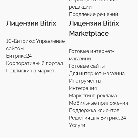
редакции
Телефония
3
Продление решений
Лицензии Bitrix
Лицензии Bitrix
Чат-боты
5
Marketplace
1С-Битрикс: Управление
Услуги разработки
6
сайтом
Готовые интернет-
Битрикс24
магазины
Настройки интеграций с маркетплайсами
36
Корпоративный портал
Готовые сайты
Подписки на маркет
Для интернет-магазина
Экспертиза производительности
9
Инструменты
Интеграция
Переход на старшие редакции
Маркетинг, реклама
8
Мобильные приложения
Поддержка клиентов
Продление решений
6
Решения для Битрикс24
Услуги