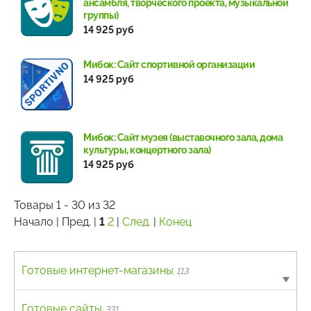
ансамбля, творческого проекта, музыкальной
группы)
14 925 руб
Мибок: Сайт спортивной организации
14 925 руб
Мибок: Сайт музея (выставочного зала, дома
культуры, концертного зала)
14 925 руб
Товары 1 - 30 из 32
Начало | Пред. |
1
2
|
След.
|
Конец
Готовые интернет-магазины
113
B2B
Готовые сайты
4
331