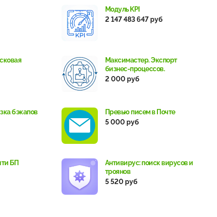
Модуль KPI
2 147 483 647 руб
сковая
Максимастер. Экспорт
бизнес-процессов.
2 000 руб
зка бэкапов
Превью писем в Почте
5 000 руб
ити БП
Антивирус: поиск вирусов и
троянов
5 520 руб