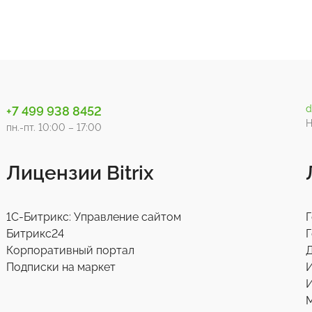
d
+7 499 938 8452
Н
пн.-пт. 10:00 – 17:00
Лицензии Bitrix
1С-Битрикс: Управление сайтом
Г
Битрикс24
Г
Корпоративный портал
Д
Подписки на маркет
И
М