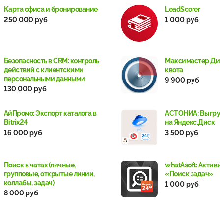
Карта офиса и бронирование
LeadScorer
250 000 руб
1 000 руб
Безопасность в CRM: контроль
Максимастер Ди
действий с клиентскими
квота
персональными данными
9 900 руб
130 000 руб
АйПромо: Экспорт каталога в
АСТОНИА: Выгру
Bitrix24
на Яндекс.Диск
16 000 руб
3 500 руб
Поиск в чатах (личные,
whatAsoft: Актив
групповые, открытые линии,
«Поиск задач»
коллабы, задач)
1 000 руб
8 000 руб