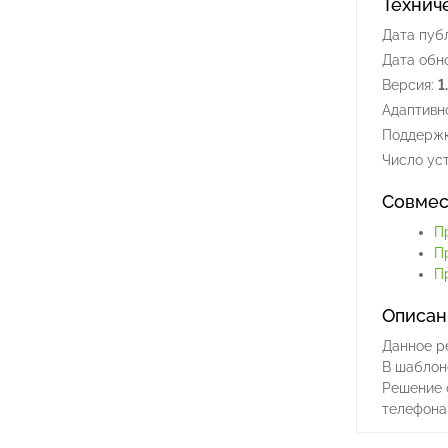
Технич
Дата пуб
Дата обн
Версия:
1
Адаптивно
Поддержк
Число уст
Совмес
П
П
Пр
Описан
Данное р
В шаблон
Решение 
телефона 