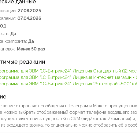
еские данные
ликации:
27.08.2025
овления:
07.04.2026
.0.1
сть:
Да
а композита:
Да
ановок:
Менее 50 раз
тимые редакции
рограмма для ЭВМ "1С-Битрикс24". Лицензия Стандартный (12 мес.
рограмма для ЭВМ "1С-Битрикс24". Лицензия Интернет-магазин + C
ограмма для ЭВМ "1С-Битрикс24". Лицензия "Энтерпрайз-500" (обл
ие
ешение отправляет сообщения в Телеграм и Макс о пропущенных 
е можно выбрать отображаемый формат телефона входящего звонк
осуществляет поиск сущностей в CRM (лид/контакт/компания) и,
из входящего звонка, то опционально можно отобразить её в со