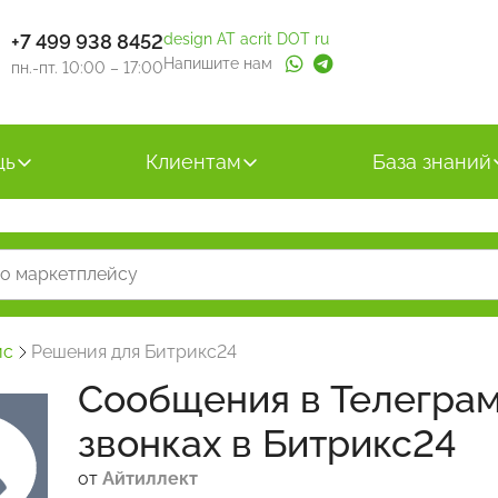
+7 499 938 8452
design AT acrit DOT ru
Напишите нам
пн.-пт. 10:00 – 17:00
щь
Клиентам
База знаний
йс
Решения для Битрикс24
Сообщения в Телеграм
звонках в Битрикс24
от
Айтиллект