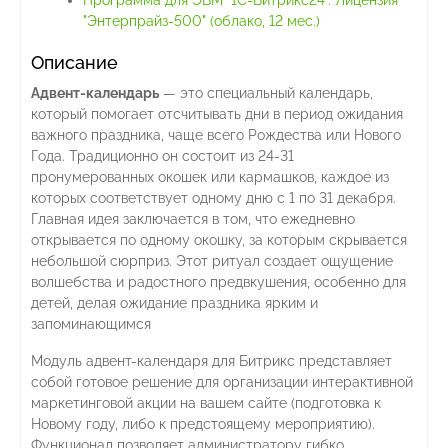
Программа для ЭВМ "1С-Битрикс24". Лицензия
"Энтерпрайз-500" (облако, 12 мес.)
Описание
Адвент-календарь
— это специальный календарь,
который помогает отсчитывать дни в период ожидания
важного праздника, чаще всего Рождества или Нового
Года. Традиционно он состоит из 24-31
пронумерованных окошек или кармашков, каждое из
которых соответствует одному дню с 1 по 31 декабря.
Главная идея заключается в том, что ежедневно
открывается по одному окошку, за которым скрывается
небольшой сюрприз. Этот ритуал создает ощущение
волшебства и радостного предвкушения, особенно для
детей, делая ожидание праздника ярким и
запоминающимся
Модуль адвент-календаря для Битрикс представляет
собой готовое решение для организации интерактивной
маркетинговой акции на вашем сайте (подготовка к
Новому году, либо к предстоящему мероприятию).
Функционал позволяет администратору гибко