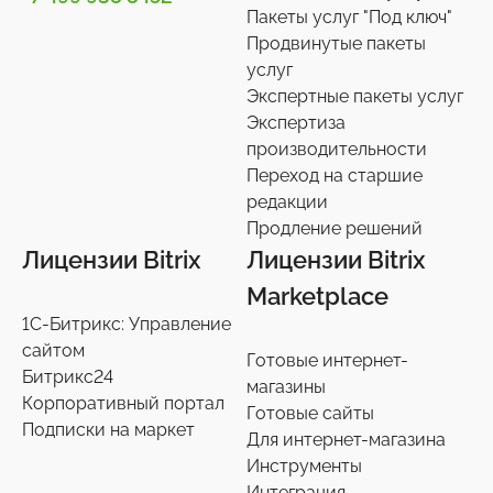
Телефония
3
Пакеты услуг "Под ключ"
Продвинутые пакеты
Чат-боты
5
услуг
Услуги разработки
6
Экспертные пакеты услуг
Настройки интеграций с маркетплайсами
Экспертиза
36
производительности
Экспертиза производительности
9
Переход на старшие
Переход на старшие редакции
редакции
8
Продление решений
Продление решений
6
Лицензии Bitrix
Лицензии Bitrix
Marketplace
1С-Битрикс: Управление
сайтом
Готовые интернет-
Битрикс24
магазины
Корпоративный портал
Готовые сайты
Подписки на маркет
Для интернет-магазина
Инструменты
Интеграция