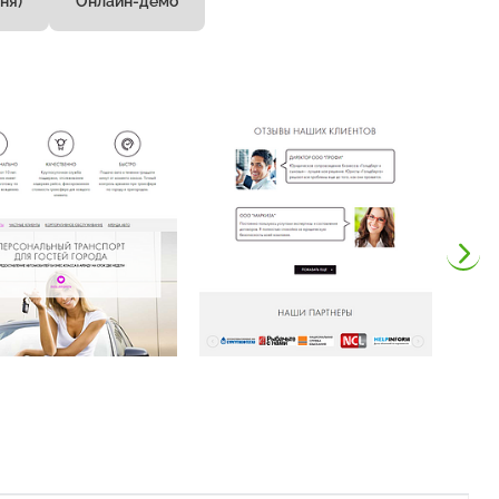
ня)
Онлайн-демо