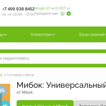
+7 499 938 8452
design AT acrit DOT ru
Напишите нам
пн.-пт. 10:00 – 17:00
щь
Клиентам
База знаний
йс
Готовые сайты
Мибок: Универсальный
от
Mibok