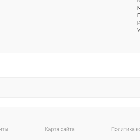
М
Р
У
иты
Карта сайта
Политика к