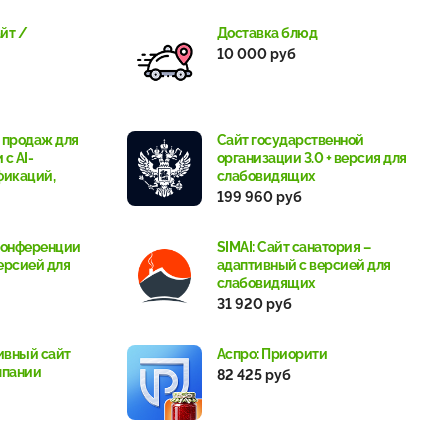
йт /
Доставка блюд
10 000 руб
л продаж для
Сайт государственной
с AI-
организации 3.0 + версия для
фикаций,
слабовидящих
199 960 руб
 конференции
SIMAI: Сайт санатория –
ерсией для
адаптивный с версией для
слабовидящих
31 920 руб
ивный сайт
Аспро: Приорити
мпании
82 425 руб