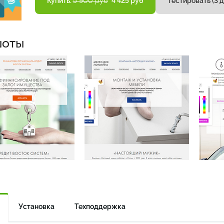
Купить:
5 900 руб
4 425 руб
Тестировать (3 д
шоты
Установка
Техподдержка