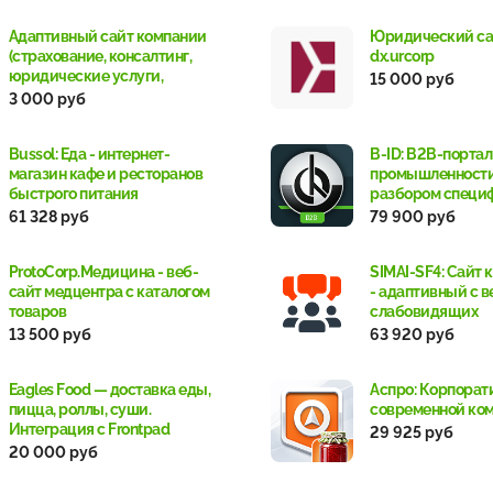
Адаптивный сайт компании
Юридический са
(страхование, консалтинг,
dx.urcorp
юридические услуги,
15 000 руб
бухгалтерские услуги)
3 000 руб
Bussol: Еда - интернет-
B-ID: B2B-порта
магазин кафе и ресторанов
промышленности 
быстрого питания
разбором специ
заявками и КП
61 328 руб
79 900 руб
ProtoCorp.Медицина - веб-
SIMAI-SF4: Сайт
сайт медцентра с каталогом
- адаптивный с в
товаров
слабовидящих
13 500 руб
63 920 руб
Eagles Food — доставка еды,
Аспро: Корпорат
пицца, роллы, суши.
современной ко
Интеграция с Frontpad
29 925 руб
20 000 руб