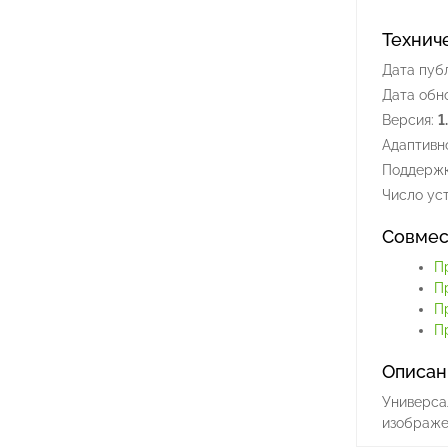
Технич
Дата пуб
Дата обн
Версия:
1
Адаптивно
Поддержк
Число уст
Совмес
П
П
П
П
Описан
Универса
изображе