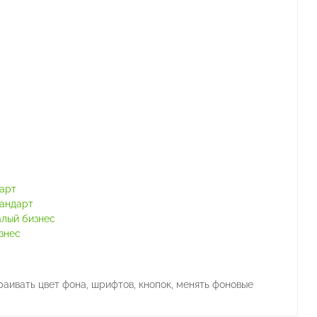
тарт
тандарт
алый бизнес
знес
ивать цвет фона, шрифтов, кнопок, менять фоновые