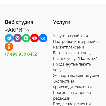
Ремонт
1С-Битрикс: Управление сайтом
Отзывы, комментарии
Другое
41
6
12
44
Спорт, туризм, отдых
Битрикс24
Подписки и рассылки
Задачи
24
75
4
10
Веб студия
Услуги
Товары для животных
Корпоративный портал
Импорт/экспорт
12
2
71
«АКРИТ»
Украшения, аксессуары
Подписки на маркет
Инструменты
34
59
1
Услуги разработки
Универсальные
Контакты
0
36
Настройки интеграций с
маркетплайсами
Сотрудники
27
Базовые пакеты услуг
+7 499 938 8452
Телефония
3
Пакеты услуг "Под ключ"
Продвинутые пакеты
Чат-боты
5
услуг
Услуги разработки
6
Экспертные пакеты услуг
Настройки интеграций с маркетплайсами
Экспертиза
36
производительности
Экспертиза производительности
9
Переход на старшие
Переход на старшие редакции
редакции
8
Продление решений
Продление решений