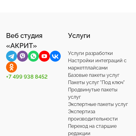
Продукты питания
Торговые площадки
Онлайн-консультанты
Документы
4
15
16
3
Ремонт
1С-Битрикс: Управление сайтом
Отзывы, комментарии
Другое
41
6
12
44
Спорт, туризм, отдых
Битрикс24
Подписки и рассылки
Задачи
24
75
4
10
Веб студия
Услуги
Товары для животных
Корпоративный портал
Импорт/экспорт
12
2
71
«АКРИТ»
Украшения, аксессуары
Подписки на маркет
Инструменты
34
59
1
Услуги разработки
Универсальные
Контакты
0
36
Настройки интеграций с
маркетплайсами
Сотрудники
27
Базовые пакеты услуг
+7 499 938 8452
Телефония
3
Пакеты услуг "Под ключ"
Продвинутые пакеты
Чат-боты
5
услуг
Услуги разработки
6
Экспертные пакеты услуг
Настройки интеграций с маркетплайсами
Экспертиза
36
производительности
Экспертиза производительности
9
Переход на старшие
Переход на старшие редакции
редакции
8